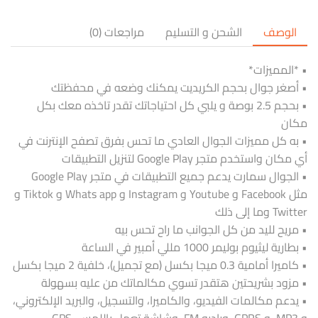
الوصف
الشحن و التسليم
مراجعات (0)
• *المميزات*
• أصغر جوال بحجم الكريديت يمكنك وضعه في محفظتك
• بحجم 2.5 بوصة و يلبي كل احتياجاتك تقدر تاخذه معك بكل
مكان
• به كل مميزات الجوال العادي ما تحس بفرق تصفح الإنترنت في
أي مكان واستخدم متجر Google Play لتنزيل التطبيقات
• الجوال سمارت يدعم جميع التطبيقات في متجر Google Play
مثل Facebook و Youtube و Instagram و Whats app و Tiktok و
Twitter وما إلى ذلك
• مريح لليد من كل الجوانب ما راح تحس بيه
• بطارية ليثيوم بوليمر 1000 مللي أمبير في الساعة
• كاميرا أمامية 0.3 ميجا بكسل (مع تجميل)، خلفية 2 ميجا بكسل
• مزود بشريحتين هتقدر تسوي مكالماتك من عليه بسهولة
• يدعم مكالمات الفيديو، والكاميرا، والتسجيل، والبريد الإلكتروني،
و MP3، و GPRS، وراديو FM، وشاشة تعمل باللمس، GPS