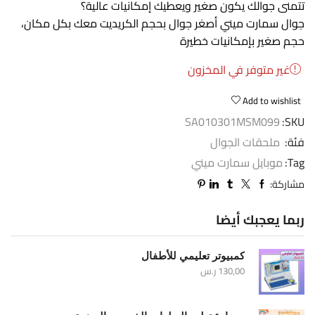
تتمنى جوالك يكون صغير ويعطيك إمكانيات عالية؟
جوال سمارت ميني أصغر جوال بحجم الكريديت معك بكل مكان،
حجم صغير بإمكانيات خطيرة
غير متوفر في المخزون
Add to wishlist
SA010301MSM099
SKU:
فئة:
ملحقات الجوال
Tag:
موبايل سمارت ميني
مشاركة:
ربما يعجبك أيضا
كمبيوتر تعليمي للأطفال
130,00
ر.س