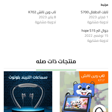
مرتبط
تابلت الاطفال S700
تاب وين تاتش K702
1 فبراير، 2023
8 يناير، 2023
تدوينة مشابهة
تدوينة مشابهة
جوال البر hope S15
15 نوفمبر، 2022
تدوينة مشابهة
منتجات ذات صله