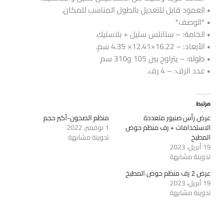
• العمود قابل للتعديل بالطول المناسب للمكان.
• *الوصف*
• الخامة: – ستانلس ستيل + بلاستيك.
• الأبعاد: – 16.22×12.41× 4.35 سم.
• طوله: – يتراوح بين 105 و310 سم
• عدد الرف: – 4 رف.
مرتبط
عرض رأس صنبور متعددة
منظم الصحون-أكبر حجم
الاستخدامات + رف منظم حوض
1 نوفمبر، 2022
المطبخ
تدوينة مشابهة
19 أبريل، 2023
تدوينة مشابهة
عرض 2 رف منظم حوض المطبخ
19 أبريل، 2023
تدوينة مشابهة