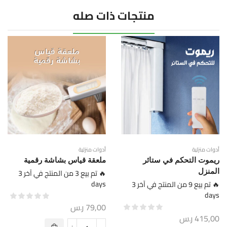
منتجات ذات صله
أدوات منزلية
أدوات منزلية
ريموت التحكم في ستائر
ملعقة قياس بشاشة رقمية
المنزل
🔥 تم بيع 3 من المنتج في آخر 3
days
🔥 تم بيع 9 من المنتج في آخر 3
days
79,00
ر.س
415,00
ر.س