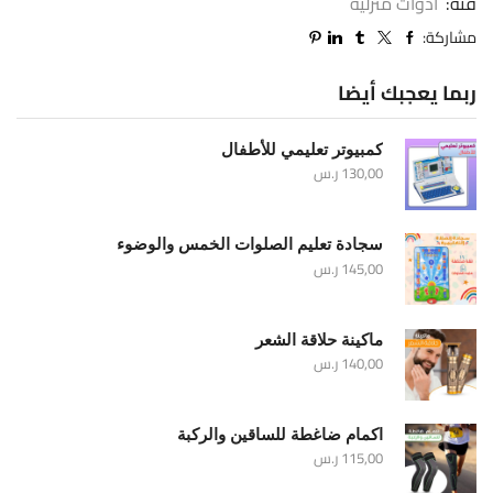
فئة:
أدوات منزلية
مشاركة:
ربما يعجبك أيضا
كمبيوتر تعليمي للأطفال
130,00
ر.س
سجادة تعليم الصلوات الخمس والوضوء
145,00
ر.س
ماكينة حلاقة الشعر
140,00
ر.س
اكمام ضاغطة للساقين والركبة
115,00
ر.س