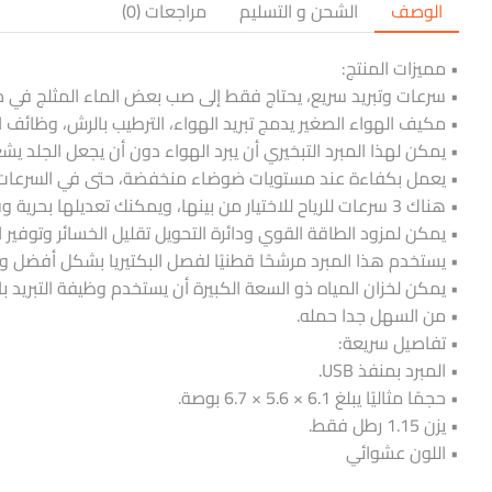
الوصف
الشحن و التسليم
مراجعات (0)
• مميزات المنتج:
• سرعات وتبريد سريع، يحتاج فقط إلى صب بعض الماء المثلج في خز
• مكيف الهواء الصغير يدمج تبريد الهواء، الترطيب بالرش، وظائف التنقية
• يمكن لهذا المبرد التبخيري أن يبرد الهواء دون أن يجعل الجلد يش
• يعمل بكفاءة عند مستويات ضوضاء منخفضة، حتى في السرعات العالية
• هناك 3 سرعات للرياح للاختيار من بينها، ويمكنك تعديلها بحرية وفقًا لاحتياجاتك.
• يمكن لمزود الطاقة القوي ودائرة التحويل تقليل الخسائر وتوفير ال
• يستخدم هذا المبرد مرشحًا قطنيًا لفصل البكتيريا بشكل أفضل وت
• يمكن لخزان المياه ذو السعة الكبيرة أن يستخدم وظيفة التبريد باستمرار لمدة
• من السهل جدا حمله.
• تفاصيل سريعة:
• المبرد بمنفذ USB.
• حجمًا مثاليًا يبلغ 6.1 × 5.6 × 6.7 بوصة.
• يزن 1.15 رطل فقط.
• اللون عشوائي