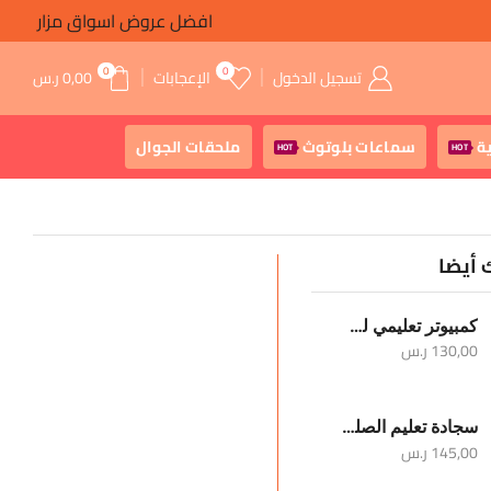
افضل عروض اسواق مزار
0
0
تسجيل الدخول
الإعجابات
0,00
ر.س
ة
سماعات بلوتوث
ملحقات الجوال
HOT
HOT
 أيضا
كمبيوتر تعليمي للأطفال
130,00
ر.س
سجادة تعليم الصلوات الخمس والوضوء
145,00
ر.س