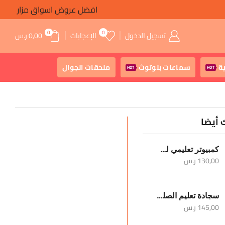
افضل عروض اسواق مزار
0
0
تسجيل الدخول
الإعجابات
0,00
ر.س
ة
سماعات بلوتوث
ملحقات الجوال
HOT
HOT
 أيضا
كمبيوتر تعليمي للأطفال
130,00
ر.س
سجادة تعليم الصلوات الخمس والوضوء
145,00
ر.س