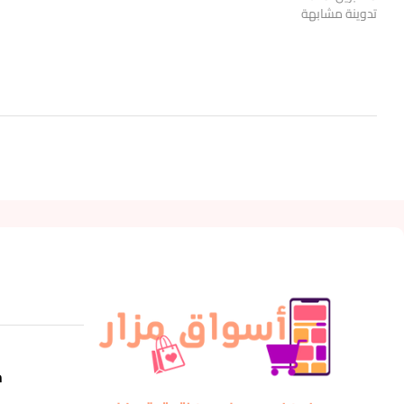
تدوينة مشابهة
m