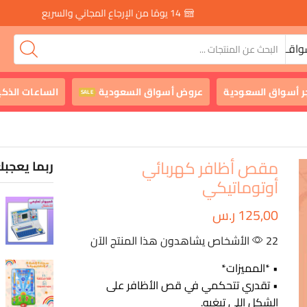
14 يومًا من الإرجاع المجاني والسريع
واقـ
ر أسواق السعودية
عروض أسواق السعودية
الساعات الذكي
SALE
مقص أظافر كهربائي
ربما يعجبك
أوتوماتيكي
125,00
ر.س
22 الأشخاص يشاهدون هذا المنتج الآن
• *المميزات*
• تقدري تتحكمي في قص الأظافر على
الشكل اللي تبغيه.