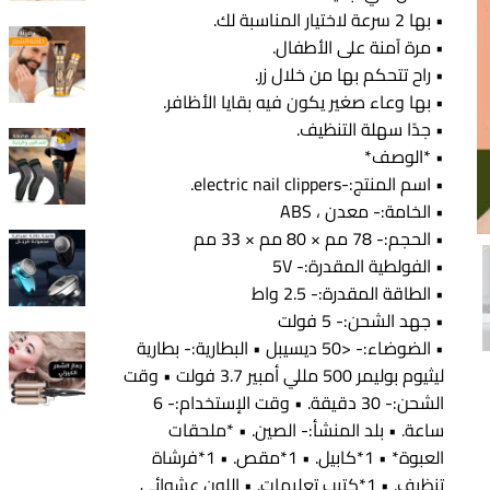
• بها 2 سرعة لاختيار المناسبة لك.
• مرة آمنة على الأطفال.
• راح تتحكم بها من خلال زر.
• بها وعاء صغير يكون فيه بقايا الأظافر.
• جدًا سهلة التنظيف.
• *الوصف*
• اسم المنتج:-electric nail clippers.
• الخامة:- معدن ، ABS
• الحجم:- 78 مم × 80 مم × 33 مم
• الفولطية المقدرة:- 5V
• الطاقة المقدرة:- 2.5 واط
• جهد الشحن:- 5 فولت
• الضوضاء:- <50 ديسيبل • البطارية:- بطارية
ليثيوم بوليمر 500 مللي أمبير 3.7 فولت • وقت
الشحن:- 30 دقيقة. • وقت الإستخدام:- 6
ساعة. • بلد المنشأ:- الصين. • *ملحقات
العبوة* • 1*كابيل. • 1*مقص. • 1*فرشاة
تنظيف. • 1*كتيب تعليمات. • اللون عشوائي