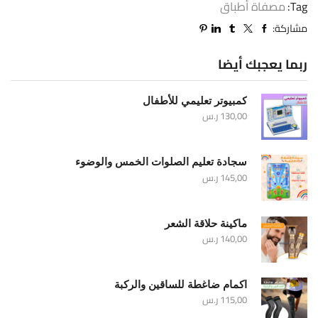
Tag:
مصفاة أطباق
مشاركة:
ربما يعجبك أيضا
كمبيوتر تعليمي للأطفال
130,00
ر.س
سجادة تعليم الصلوات الخمس والوضوء
145,00
ر.س
ماكينة حلاقة الشعر
140,00
ر.س
اكمام ضاغطة للساقين والركبة
115,00
ر.س