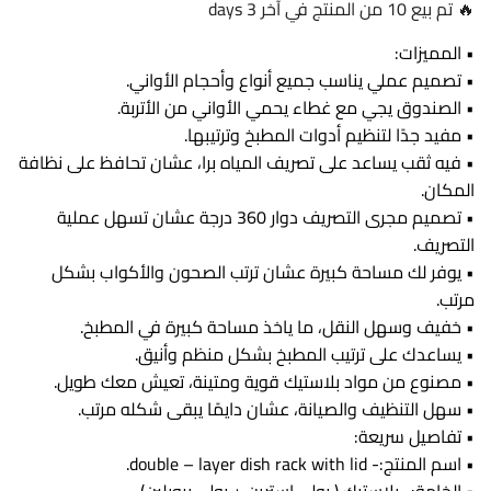
🔥 تم بيع 10 من المنتج في آخر 3 days
• المميزات:
• تصميم عملي يناسب جميع أنواع وأحجام الأواني.
• الصندوق يجي مع غطاء يحمي الأواني من الأتربة.
• مفيد جدًا لتنظيم أدوات المطبخ وترتيبها.
• فيه ثقب يساعد على تصريف المياه برا، عشان تحافظ على نظافة
المكان.
• تصميم مجرى التصريف دوار 360 درجة عشان تسهل عملية
التصريف.
• يوفر لك مساحة كبيرة عشان ترتب الصحون والأكواب بشكل
مرتب.
• خفيف وسهل النقل، ما ياخذ مساحة كبيرة في المطبخ.
• يساعدك على ترتيب المطبخ بشكل منظم وأنيق.
• مصنوع من مواد بلاستيك قوية ومتينة، تعيش معك طويل.
• سهل التنظيف والصيانة، عشان دايمًا يبقى شكله مرتب.
• تفاصيل سريعة:
• اسم المنتج:- double – layer dish rack with lid.