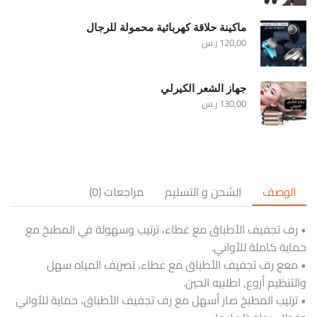
ماكينة حلاقة كهربائية محمولة للرجال
120,00
ر.س
جهاز الشعر الكيرلي
130,00
ر.س
الوصف
الشحن و التسليم
مراجعات (0)
• رف تجفيف الأطباق مع غطاء، ترتيب وسهولة في المطبخ مع
حماية كاملة للأواني.
• معع رف تجفيف الأطباق مع غطاء، تصريف المياه سهل
والتنظيم أروع, اطلبيه الحين.
• ترتيب المطبخ صار أسهل مع رف تجفيف الأطباق، حماية للأواني