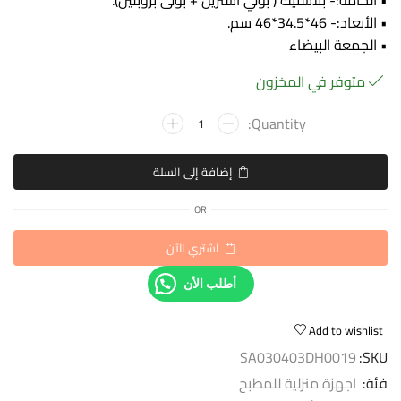
• الخامة:- بلاستيك ( بولي استرين + بولى بروبلين).
• الأبعاد:- 46*34.5*46 سم.
• الجمعة البيضاء
متوفر في المخزون
إضافة إلى السلة
OR
اشتري الآن
أطلب الأن
Add to wishlist
SA030403DH0019
SKU:
فئة:
اجهزة منزلية للمطبخ