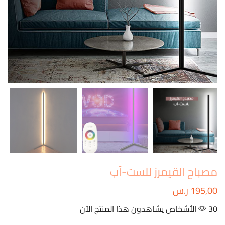
مصباح القيمرز للست-آب
195,00
ر.س
30 الأشخاص يشاهدون هذا المنتج الآن