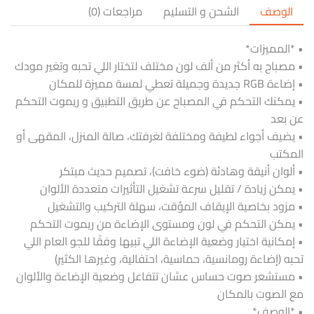
الوصف
الشحن و التسليم
مراجعات (0)
• *المميزات*
• مصباح به أكثر من ألف لون مختلف لتختار اللي تحبه وتغير مودك
• إضاءة RGB جديدة وجميلة تعطي لمسة مميزة للمكان
• يمكنك التحكم في المصباح عن طريق التطبيق و ريموت التحكم
عن بعد
• يضيف أجواء لطيفة ومختلفة لغرفتك، صالة المنزل، المقهى أو
المكتب
• ألوان أنيقة وهادئة (ضوء خافت)، تصميم حديث مبتكر
• يمكن زيادة / تقليل سرعة تشغيل التأثيرات متعددة الألوان
• مزود بخاصية الإيقاف المؤقت، سهلة التركيب والتشغيل
• يمكن التحكم في لون ومستوى الإضاءة من ريموت التحكم
• إمكانية اختيار وضعية الإضاءة اللي تبيها وفقًا للجو العام اللي
تحبه (إضاءة رومانسية، حماسية، احتفالية، وغيرها الكثير)
• مستشعر صوت حساس عشان تتفاعل وضعية الإضاءة والألوان
مع الصوت بالمكان
• *الوصف*