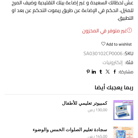
عش لحظاتك السعيدة و غير إضاءة بيتك التقليدية وضيف المرح
للمنزل، اتحكم في الإضاءة عن طريق ريموت التحكم عن بعد او
التطبيق.
غير متوفر في المخزون
Add to wishlist
SA030102CP0006
SKU:
فئة:
إلكترونيات
مشاركة:
ربما يعجبك أيضا
كمبيوتر تعليمي للأطفال
130,00
ر.س
سجادة تعليم الصلوات الخمس والوضوء
145,00
ر.س