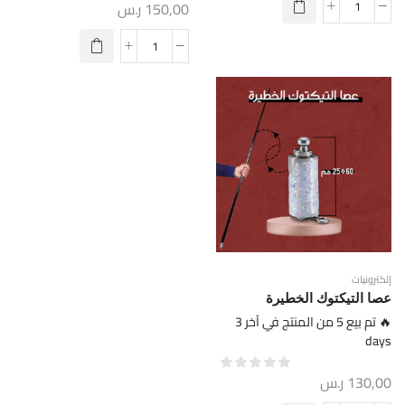
150,00
ر.س
إلكترونيات
عصا التيكتوك الخطيرة
🔥 تم بيع 5 من المنتج في آخر 3
days
130,00
ر.س