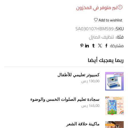
غير متوفر في المخزون
Add to wishlist
SA030107HBMS99
SKU:
فئة:
تنظيف المنزل
مشاركة:
ربما يعجبك أيضا
كمبيوتر تعليمي للأطفال
130,00
ر.س
سجادة تعليم الصلوات الخمس والوضوء
145,00
ر.س
ماكينة حلاقة الشعر