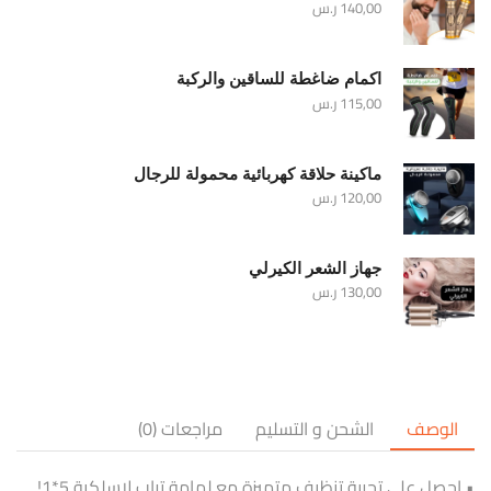
140,00
ر.س
اكمام ضاغطة للساقين والركبة
115,00
ر.س
ماكينة حلاقة كهربائية محمولة للرجال
120,00
ر.س
جهاز الشعر الكيرلي
130,00
ر.س
الوصف
الشحن و التسليم
مراجعات (0)
• احصل على تجربة تنظيف متميزة مع لمامة تراب لاسلكية 5*1!