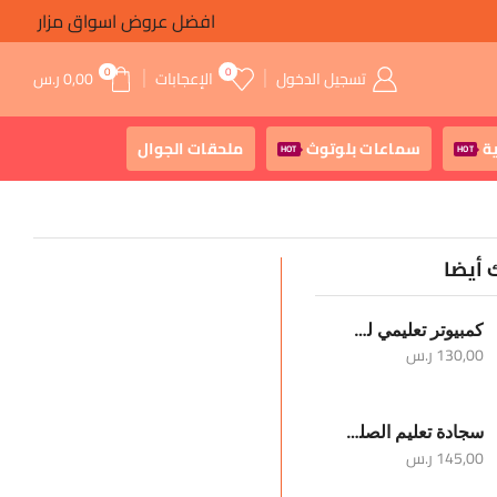
افضل عروض اسواق مزار
0
0
تسجيل الدخول
الإعجابات
0,00
ر.س
ة
سماعات بلوتوث
ملحقات الجوال
HOT
HOT
 أيضا
كمبيوتر تعليمي للأطفال
130,00
ر.س
سجادة تعليم الصلوات الخمس والوضوء
145,00
ر.س