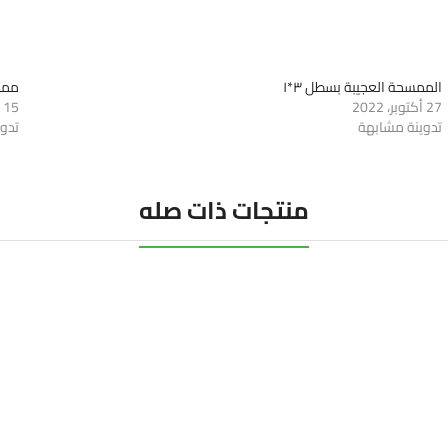
الممسحة العجيبة بسطل ٣*١
ممسح
27 أكتوبر، 2022
15 نوفمبر، 2022
تدوينة مشابهة
تدو
منتجات ذات صله