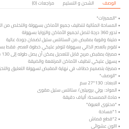
الوصف
الشحن و التسليم
مراجعات (0)
• *المميزات*
• المساحة المثالية لتنظيف جميع الأماكن بسهولة والتخلص من الأتر
• تدور 360 درجة لتصل لجميع الأماكن والزوايا بسهولة
• متينة وقوية بمقبض من الستانلس ستيل لضمان جودة عالية
• تقوم بالعصر الذاتي بسهولة لتوفر عليكي خطوة العصر، فقط ب
• مميزة بمقبض مريح قابل للتعديل يمكن أن يصل طوله إلى 130 سم
• يسهل عليكي تنظيف الأماكن المرتفعة والضيقة
• مميزة بتصميم خطاف في نهاية المقبض لسهولة التعليق والتخز
• *الوصف*
• الابعاد: 130*27 سم
• المواد: بولي بروبيلين/ ستانلس ستيل مقوى
• مادة الممسحة: ألياف دقيقة
• *محتوى العبوة*
• 1*مساحة
• 2*قطع قماش
• االون عشوائي