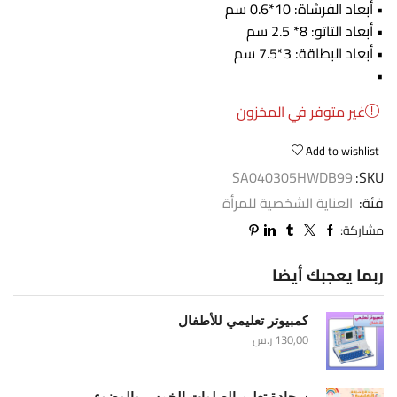
• أبعاد الفرشاة: 10*0.6 سم
• أبعاد التاتو: 8* 2.5 سم
• أبعاد البطاقة: 3*7.5 سم
•
غير متوفر في المخزون
Add to wishlist
SA040305HWDB99
SKU:
فئة:
العناية الشخصية للمرأة
مشاركة:
ربما يعجبك أيضا
كمبيوتر تعليمي للأطفال
130,00
ر.س
سجادة تعليم الصلوات الخمس والوضوء