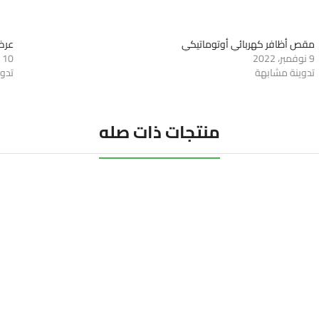
مقص أظافر كهربائي أوتوماتيكي
عرض
9 نوفمبر، 2022
10 نوفمبر، 2022
تدوينة مشابهة
تدو
منتجات ذات صله