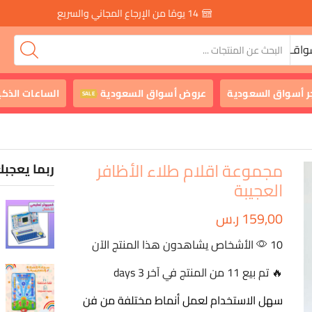
14 يومًا من الإرجاع المجاني والسريع
واقـ
ر أسواق السعودية
عروض أسواق السعودية
الساعات الذكي
SALE
مجموعة اقلام طلاء الأظافر
ربما يعجبك
العجيبة
159,00
ر.س
10 الأشخاص يشاهدون هذا المنتج الآن
🔥 تم بيع 11 من المنتج في آخر 3 days
سهل الاستخدام لعمل أنماط مختلفة من فن