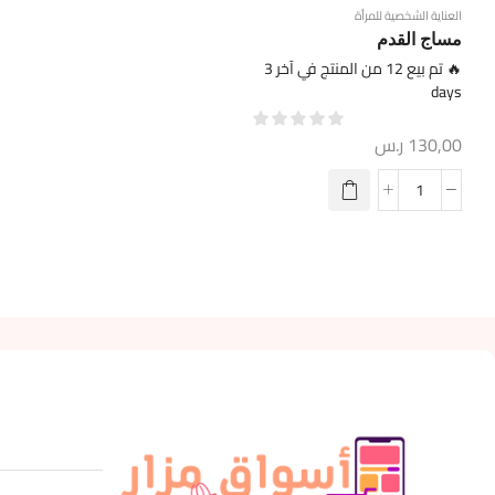
العناية الشخصية للمرأة
مساج القدم
🔥 تم بيع 12 من المنتج في آخر 3
days
130,00
ر.س