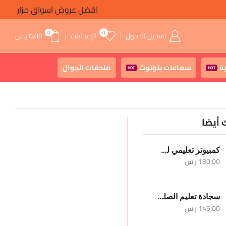
افضل عروض اسواق مزار
0
0
تسجيل الدخول
الإعجابات
0,00
ر.س
ة
سماعات بلوتوث
ملحقات الجوال
HOT
HOT
 أيضا
كمبيوتر تعليمي للأطفال
130,00
ر.س
سجادة تعليم الصلوات الخمس والوضوء
145,00
ر.س