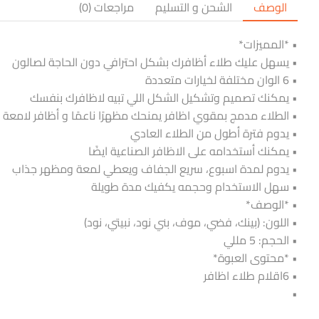
الوصف
الشحن و التسليم
مراجعات (0)
• *المميزات*
• يسهل عليك طلاء أظافرك بشكل احترافي دون الحاجة لصالون
• 6 الوان مختلفة لخيارات متعددة
• يمكنك تصميم وتشكيل الشكل اللي تبيه لاظافرك بنفسك
• الطلاء مدمج بمقوي اظافر يمنحك مظهرًا ناعمًا و أظافر لامعة
• يدوم فترة أطول من الطلاء العادي
• يمكنك أستخدامه على الاظافر الصناعية ايضًا
• يدوم لمدة اسبوع، سريع الجفاف ويعطي لمعة ومظهر جذاب
• سهل الاستخدام وحجمه يكفيك مدة طويلة
• *الوصف*
• اللون: (بينك، فضي، موف، بني نود، نبيتي، نود)
• الحجم: 5 مللي
• *محتوى العبوة*
• 6اقلام طلاء اظافر
•