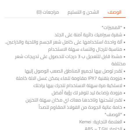
الوصف
الشحن و التسليم
مراجعات (0)
• *المميزات*
• شفرة سيراميك دائرية آمنة على الجلد
• آلة واحدة استخدامها على كامل شعر الجسم واللحية والذراعين..
• مناسبة للرجال والنساء سهلة الاستخدام
• مشط قابل للتعديل ب 3 درجات للحصول على تدريجات شعر
مختلفة
• تقدر توصل بيها لجميع المناطق الصعب الوصول إليها
• مزودة بتقنية IPX7 مقاومة للماء يمكن غسل الالة كاملة
• لاسلكية مرة سهلة الاستخدام تتحرك بيها براحتك
• مزودة بإضاءة ليد لتوفر لك رؤية أفضل
• تقدر تشحنها وتاخدها معاك اي مكان سهلة التخزين
• خامة عالية الجودة من الفولاذ المقاوم للصدأ
• *الوصف*
• العلامة التجارية: Kemei
• الخامة: ABS – T,GH