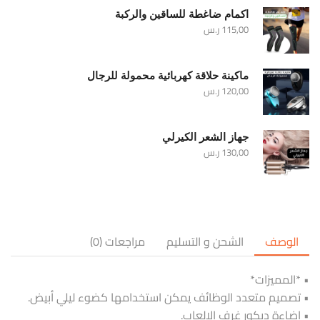
اكمام ضاغطة للساقين والركبة
115,00
ر.س
ماكينة حلاقة كهربائية محمولة للرجال
120,00
ر.س
جهاز الشعر الكيرلي
130,00
ر.س
الوصف
الشحن و التسليم
مراجعات (0)
• *المميزات*
• تصميم متعدد الوظائف يمكن استخدامها كضوء ليلي أبيض.
• إضاءة ديكور غرف الالعاب.