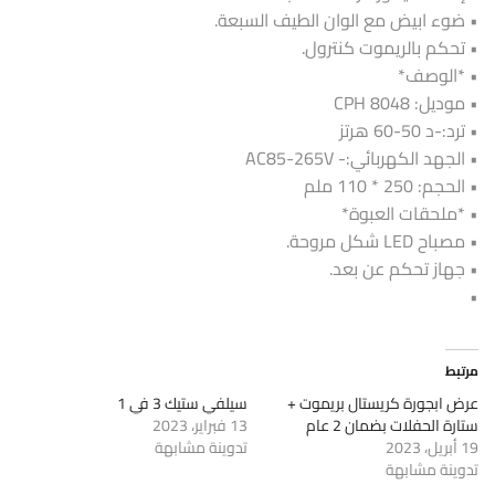
• ضوء ابيض مع الوان الطيف السبعة.
• تحكم بالريموت كنترول.
• *الوصف*
• موديل: CPH 8048
• ترد:-د 50-60 هرتز
• الجهد الكهربائي:- AC85-265V
• الحجم: 250 * 110 ملم
• *ملحقات العبوة*
• مصباح LED شكل مروحة.
• جهاز تحكم عن بعد.
•
مرتبط
عرض ابجورة كريستال بريموت +
سيلفي ستيك 3 في 1
ستارة الحفلات بضمان 2 عام
13 فبراير، 2023
19 أبريل، 2023
تدوينة مشابهة
تدوينة مشابهة