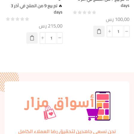
days
🔥 تم بيع 9 من المنتج في آخر 3
days
100,00
ر.س
215,00
ر.س
نحن نسعى جاهدين لتحقيق رضا العملاء الكامل