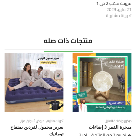
مروحة مكتب 2 في 1
21 مايو، 2023
تدوينة مشابهة
منتجات ذات صله
,
ديكور وإضاءة المنزل
أدوات منزلية
عروض أسواق مزار
مبخرة القمر 3 إضاءات
سرير محمول لفردين بمنفاخ
🔥 تم بيع 7 من المنتج في آخر 3
توماتيك