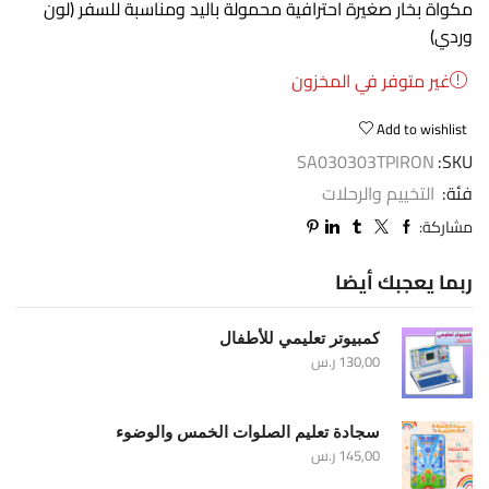
مكواة بخار صغيرة احترافية محمولة باليد ومناسبة للسفر (لون
وردي)
غير متوفر في المخزون
Add to wishlist
SA030303TPIRON
SKU:
فئة:
التخييم والرحلات
مشاركة:
ربما يعجبك أيضا
كمبيوتر تعليمي للأطفال
130,00
ر.س
سجادة تعليم الصلوات الخمس والوضوء
145,00
ر.س