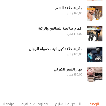
ماكينة حلاقة الشعر
140,00
ر.س
اكمام ضاغطة للساقين والركبة
115,00
ر.س
ماكينة حلاقة كهربائية محمولة للرجال
120,00
ر.س
جهاز الشعر الكيرلي
130,00
ر.س
الوصف
الشحن و التسليم
معلومات إضافية
مراجعات (0)