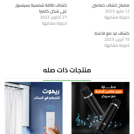
مصباح كشاف خماسي
كشاف طاقة شمسية بسينسور
12 مايو، 2023
على شكل كاميرا
تدوينة مشابهة
27 أكتوبر، 2022
تدوينة مشابهة
كشاف ليد مع قاعدة
15 أبريل، 2023
تدوينة مشابهة
منتجات ذات صله