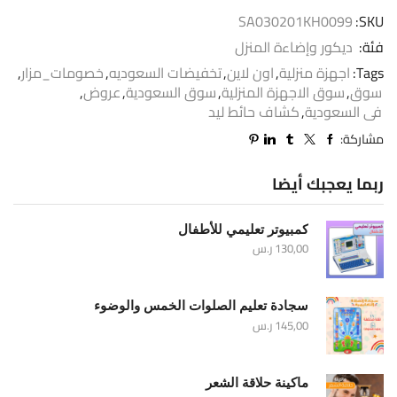
SA030201KH0099
SKU:
فئة:
ديكور وإضاءة المنزل
Tags:
اجهزة منزلية
,
اون لاين
,
تخفيضات السعوديه
,
خصومات_مزار
,
سوق
,
سوق الاجهزة المنزلية
,
سوق السعودية
,
عروض
,
فى السعودية
,
كشاف حائط ليد
مشاركة:
ربما يعجبك أيضا
كمبيوتر تعليمي للأطفال
130,00
ر.س
سجادة تعليم الصلوات الخمس والوضوء
145,00
ر.س
ماكينة حلاقة الشعر