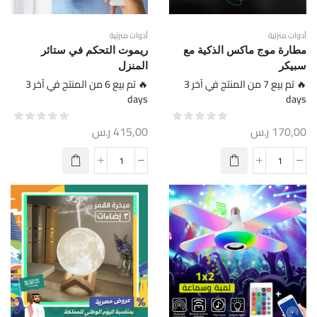
أدوات منزلية
أدوات منزلية
مطارة موج ماكس الذكية مع
ريموت التحكم في ستائر
سبيكر
المنزل
🔥 تم بيع 7 من المنتج في آخر 3
🔥 تم بيع 6 من المنتج في آخر 3
days
days
170,00
ر.س
415,00
ر.س