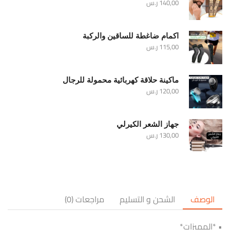
140,00
ر.س
اكمام ضاغطة للساقين والركبة
115,00
ر.س
ماكينة حلاقة كهربائية محمولة للرجال
120,00
ر.س
جهاز الشعر الكيرلي
130,00
ر.س
الوصف
الشحن و التسليم
مراجعات (0)
• *المميزات*