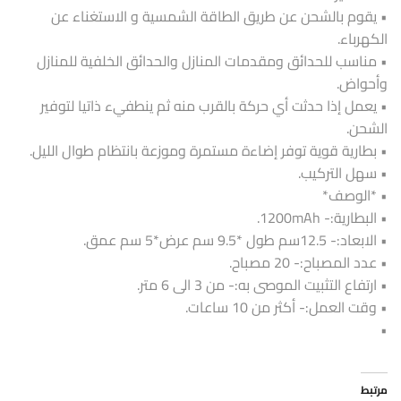
• يقوم بالشحن عن طريق الطاقة الشمسية و الاستغناء عن
الكهرباء.
• مناسب للحدائق ومقدمات المنازل والحدائق الخلفية للمنازل
وأحواض.
• يعمل إذا حدثت أي حركة بالقرب منه ثم ينطفيء ذاتيا لتوفير
الشحن.
• بطارية قوية توفر إضاءة مستمرة وموزعة بانتظام طوال الليل.
• سهل التركيب.
• *الوصف*
• البطارية:- 1200mAh.
• الابعاد:- 12.5سم طول *9.5 سم عرض*5 سم عمق.
• عدد المصباح:- 20 مصباح.
• ارتفاع التثبيت الموصى به:- من 3 الى 6 متر.
• وقت العمل:- أكثر من 10 ساعات.
•
مرتبط