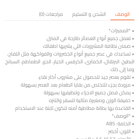
الوصف
الشحن و التسليم
مراجعات (0)
• *المميزات*
• تعمل جميع أنواع العصائر طازجة في المنزل
• ضمان نظافة المشروبات اللي يشربها اطفالك
• تساعدك في عصر جميع أنواع الخضروات والفواكهة مثل التفاح،
البطيخ، البرتقال، الكمثرى، الكرفس، الخيار، الجزر، الطماطم، السبانخ
وما إلى ذلك
• تقوم بعصر جيد للحصول على مشروب أكثر نقاءٍ
• مزودة بجزء للتخلص من بقايا الطعام بعد العصر بسهولة
• يمكن فصل جميع الاجزاء وتنظيفها بسهولة
• خفيفة الوزن وصغيرة مثالية للسفر والتنزه
• القاعدة بها بطانة مطاطية آمنه لتكون ثابتة عند الاستخدام
• *الوصف*
• الخامة: ABS
• اللون: أخضر
• الأبعاد: 16.57 x 9 x 1.6 سم