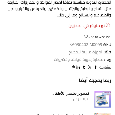
العصارة اليدوية مناسبة تمامًا لعصر الفواكة والخضروات الطازجة
مثل التفاح والبطيخ والبرتقال والكمثرى والكرفس والخيار والجزر
والطماطم والسبانخ وما إلى ذلك.
غير متوفر في المخزون
Add to wishlist
SA030402JM0099
SKU:
فئة:
اجهزة منزلية للمطبخ
Tag:
عصارة يدوية فواكه وخضروات
مشاركة:
ربما يعجبك أيضا
كمبيوتر تعليمي للأطفال
130,00
ر.س