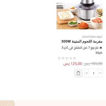
اجهزة منزلية للمطبخ
مفرمة اللحوم المتينة 300W
🔥 تم بيع 7 من المنتج في آخر 3
days
165,00
ر.س
125,00
ر.س