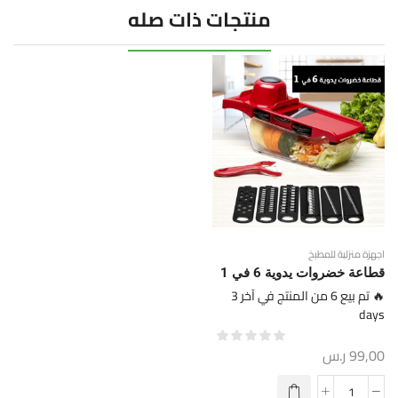
منتجات ذات صله
اجهزة منزلية للمطبخ
قطاعة خضروات يدوية 6 في 1
🔥 تم بيع 6 من المنتج في آخر 3
days
99,00
ر.س