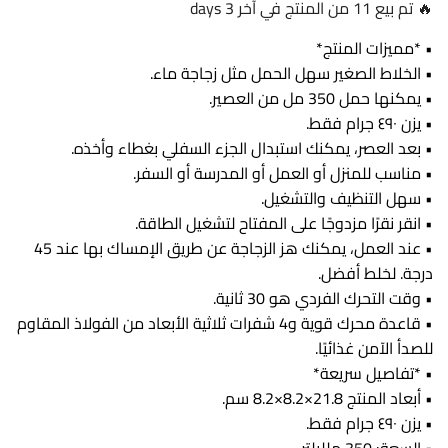
🔥 تم بيع 11 من المنتج في آخر 3 days
• *مميزات المنتج*
• الخلاط الصغير سهل الحمل مثل زجاجة ماء.
• يمكنها حمل 350 مل من العصير.
• يزن ٤٩٠ جرام فقط.
• بعد العصر، يمكنك استبدال الجزء السفلي بغطاء وأخذه.
• مناسب للمنزل أو العمل أو المدرسة أو السفر.
• سهل التنظيف والتشغيل.
• انقر نقرًا مزدوجًا على المفتاح لتشغيل الطاقة.
• عند العمل، يمكنك هز الزجاجة عن طريق الإمساك بها عند 45
درجة. لخلط أفضل.
• وقت التحرك الفردي هو 30 ثانية.
• قاعدة محرك قوية و4 شفرات ثلاثية الأبعاد من الفولاذ المقاوم
للصدأ الآمن غذائيًا.
• *تفاصيل سريعة*
• أبعاد المنتج ‎8.2×8.2×21.8 سم.
• يزن ٤٩٠ جرام فقط.