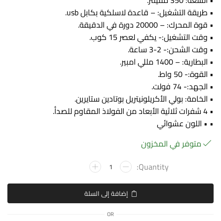
• السعة: 350 ملليلتر.
• طريقة التشغيل: – قاعدة لاسلكية بكابل usb.
• قوة المحرك: – 20000 دورة في الدقيقة.
• وقت التشغيل:- يكفي لعصر 15 كوب.
• وقت الشحن:- 2-3 ساعة.
• البطارية: – 1400 مللي امبير.
• القوة:- 50 واط.
• الجهد:- 74 فولت.
• الخامة: بولي الأكريلونيتريل بوتادين ستايرين.
• 4 شفرات ثلاثية الأبعاد من الفولاذ المقاوم للصدأ.
• • اللون عشوائي
متوفر في المخزون
إضافة إلى السلة
OR