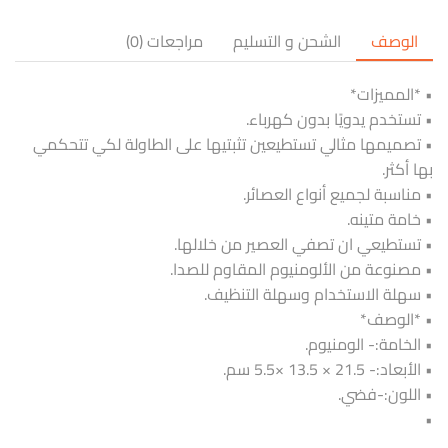
الوصف
الشحن و التسليم
مراجعات (0)
• *المميزات*
• تستخدم يدويًا بدون كهرباء.
• تصميمها مثالي تستطيعين تثبتيها على الطاولة لكي تتحكمي
بها أكثر.
• مناسبة لجميع أنواع العصائر.
• خامة متينه.
• تستطيعي ان تصفي العصير من خلالها.
• مصنوعة من الألومنيوم المقاوم للصدا.
• سهلة الاستخدام وسهلة التنظيف.
• *الوصف*
• الخامة:- الومنيوم.
• الأبعاد:- 21.5 × 13.5 ×5.5 سم.
• اللون:-فضي.
•