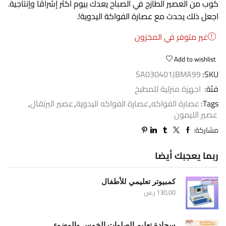
كوب من العصير الطازج في الصباح يعدك بيوم أكثر إشراقًا وإنتاجية.
اجعل ذلك يحدث مع عصارة الفواكة اليدوية!.
غير متوفر في المخزون
Add to wishlist
SA030401JBMA99
SKU:
فئة:
اجهزة منزلية للمطبخ
Tags:
عصارة الفواكه
,
عصارة الفواكه اليدوية
,
عصير البرتقال
,
عصير الليمون
مشاركة:
ربما يعجبك أيضا
كمبيوتر تعليمي للأطفال
130,00
ر.س
سجادة تعليم الصلوات الخمس والوضوء