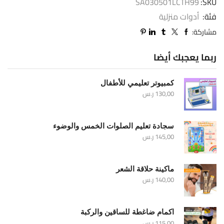
SA030501LCTH99
SKU:
فئة:
أدوات منزلية
مشاركة:
ربما يعجبك أيضا
كمبيوتر تعليمي للأطفال
130,00
ر.س
سجادة تعليم الصلوات الخمس والوضوء
145,00
ر.س
ماكينة حلاقة الشعر
140,00
ر.س
اكمام ضاغطة للساقين والركبة
115,00
ر.س