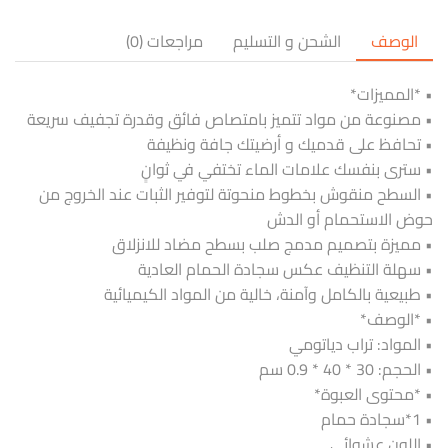
الوصف
الشحن و التسليم
مراجعات (0)
• *المميزات*
• مصنوعة من مواد تتميز بامتصاص فائق وقدرة تجفيف سريعة
• تحافظ على قدميك و أرضيتك جافة ونظيفة
• سترى بنفسك علامات الماء تختفي في ثوانٍ
• السطح منقوش بخطوط منحوتة لتوفير الثبات عند الخروج من
حوض الاستحمام أو الدش
• مميزة بتصميم مدمج صلب بسطح مضاد للانزلاق
• سهلة التنظيف عكس سجادة الحمام العادية
• طبيعية بالكامل وآمنة، خالية من المواد الكيميائية
• *الوصف*
• المواد: تراب دياتومي
• الحجم: 30 * 40 * 0.9 سم
• *محتوى العبوة*
• 1*سجادة حمام
• اللون عشوائي