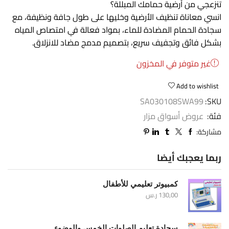
تنزعجي من أرضية حمامك المبللة؟
انسي معاناة تنظيف الأرضية وخليها على طول جافة ونظيفة، مع
سجادة الحمام المضادة للماء، بمواد فعالة في امتصاص المياه
بشكل فائق وتجفيف سريع، بتصميم مدمج مضاد للانزلاق.
غير متوفر في المخزون
Add to wishlist
SA030108SWA99
SKU:
فئة:
عروض أسواق مزار
مشاركة:
ربما يعجبك أيضا
كمبيوتر تعليمي للأطفال
130,00
ر.س
سجادة تعليم الصلوات الخمس والوضوء