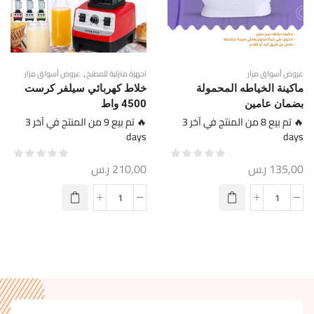
,
عروض أسواق مزار
اجهزة منزلية للمطبخ
عروض أسواق مزار
ماكينة الخياطه المحمولة
خلاط كهربائي سيلفر كرست
بضمان عامين
4500 واط
🔥 تم بيع 8 من المنتج في آخر 3
🔥 تم بيع 9 من المنتج في آخر 3
days
days
135,00
ر.س
210,00
ر.س