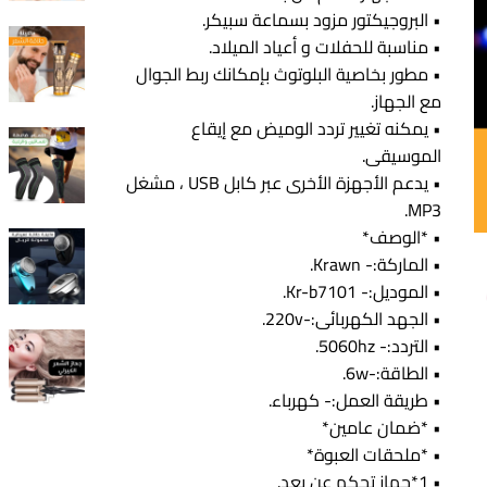
• البروجيكتور مزود بسماعة سبيكر.
• مناسبة للحفلات و أعياد الميلاد.
• مطور بخاصية البلوتوث بإمكانك ربط الجوال
مع الجهاز.
• يمكنه تغيير تردد الوميض مع إيقاع
الموسيقى.
• يدعم الأجهزة الأخرى عبر كابل USB ، مشغل
MP3.
• *الوصف*
• الماركة:- Krawn.
• الموديل:- Kr-b7101.
• الجهد الكهربائى:-220v.
• التردد:- 5060hz.
• الطاقة:-6w.
• طريقة العمل:- كهرباء.
• *ضمان عامين*
• *ملحقات العبوة*
• 1*جهاز تحكم عن بعد.