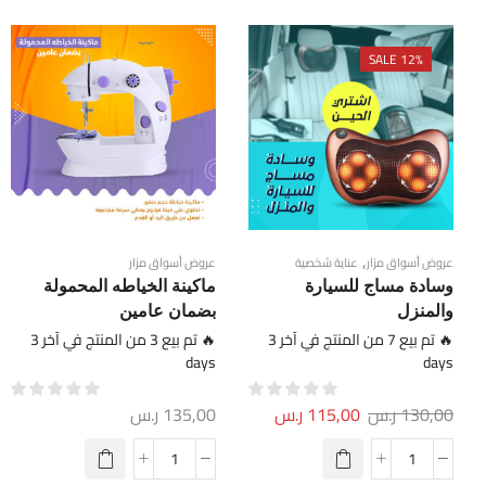
SALE 12%
,
عروض أسواق مزار
عناية شخصية
عروض أسواق مزار
وسادة مساج للسيارة
ماكينة الخياطه المحمولة
والمنزل
بضمان عامين
🔥 تم بيع 7 من المنتج في آخر 3
🔥 تم بيع 3 من المنتج في آخر 3
days
days
130,00
ر.س
115,00
ر.س
135,00
ر.س