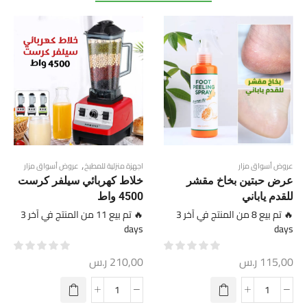
,
عروض أسواق مزار
اجهزة منزلية للمطبخ
عروض أسواق مزار
عرض حبتين بخاخ مقشر
خلاط كهربائي سيلفر كرست
للقدم ياباني
4500 واط
🔥 تم بيع 8 من المنتج في آخر 3
🔥 تم بيع 11 من المنتج في آخر 3
days
days
115,00
ر.س
210,00
ر.س