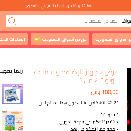
14 يومًا من الإرجاع المجاني والسريع
واقـ
ر أسواق السعودية
عروض أسواق السعودية
الساعات الذكي
SALE
عرض 2 جهاز للإضاءة و سماعة
ربما يعجبك
بلوتوث 2 في 1
180,00
ر.س
21 الأشخاص يشاهدون هذا المنتج الآن
*مميزات*
• بتقدر تتحكم في سرعة الدوران.
• معه جهاز تحكم عن بعد.