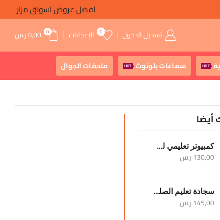
افضل عروض اسواق مزار
0
0
تسجيل الدخول
الإعجابات
0,00
ر.س
ة
سماعات بلوتوث
ملحقات الجوال
HOT
HOT
 أيضا
كمبيوتر تعليمي للأطفال
130,00
ر.س
سجادة تعليم الصلوات الخمس والوضوء
145,00
ر.س