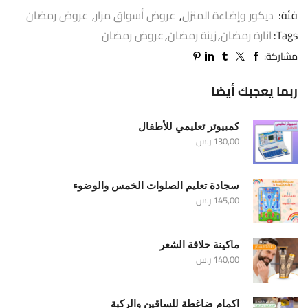
فئة:
ديكور وإضاءة المنزل
,
عروض أسواق مزار
,
عروض رمضان
Tags:
انارة رمضان
,
زينة رمضان
,
عروض رمضان
مشاركة:
ربما يعجبك أيضا
كمبيوتر تعليمي للأطفال
130,00
ر.س
سجادة تعليم الصلوات الخمس والوضوء
145,00
ر.س
ماكينة حلاقة الشعر
140,00
ر.س
اكمام ضاغطة للساقين والركبة