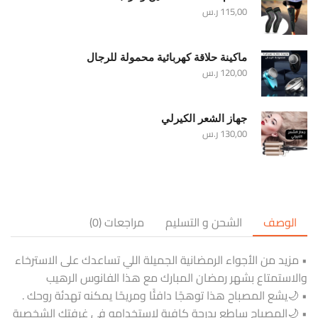
115,00
ر.س
ماكينة حلاقة كهربائية محمولة للرجال
120,00
ر.س
جهاز الشعر الكيرلي
130,00
ر.س
الوصف
الشحن و التسليم
مراجعات (0)
• مزيد من الأجواء الرمضانية الجميلة اللي تساعدك على الاسترخاء
والاستمتاع بشهر رمضان المبارك مع هذا الفانوس الرهيب
• 🌙يشع المصباح هذا توهجًا دافئًا ومريحًا يمكنه تهدئة روحك .
• 🌙المصباح ساطع بدرجة كافية لاستخدامه في غرفتك الشخصية