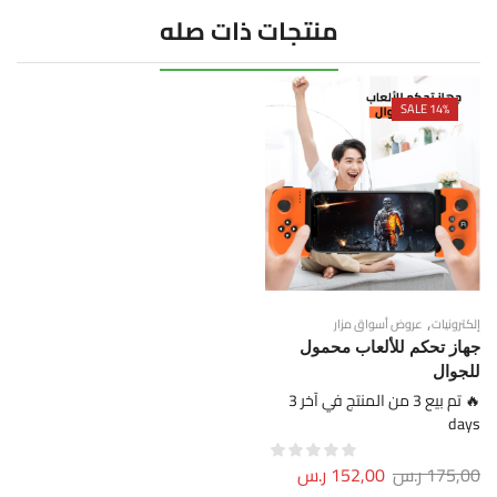
منتجات ذات صله
SALE 14%
,
إلكترونيات
عروض أسواق مزار
جهاز تحكم للألعاب محمول
للجوال
🔥 تم بيع 3 من المنتج في آخر 3
days
175,00
ر.س
152,00
ر.س