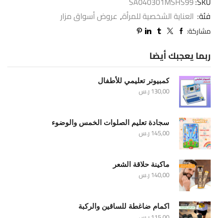
SA040301MSHS99
SKU:
فئة:
العناية الشخصية للمرأة
,
عروض أسواق مزار
مشاركة:
ربما يعجبك أيضا
كمبيوتر تعليمي للأطفال
130,00
ر.س
سجادة تعليم الصلوات الخمس والوضوء
145,00
ر.س
ماكينة حلاقة الشعر
140,00
ر.س
اكمام ضاغطة للساقين والركبة
115,00
ر.س