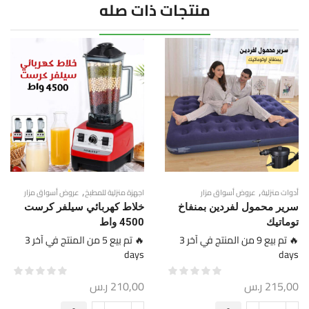
منتجات ذات صله
,
,
أدوات منزلية
عروض أسواق مزار
اجهزة منزلية للمطبخ
عروض أسواق مزار
سرير محمول لفردين بمنفاخ
خلاط كهربائي سيلفر كرست
توماتيك
4500 واط
🔥 تم بيع 9 من المنتج في آخر 3
🔥 تم بيع 5 من المنتج في آخر 3
days
days
215,00
ر.س
210,00
ر.س