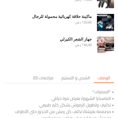
ماكينة حلاقة كهربائية محمولة للرجال
120,00
ر.س
جهاز الشعر الكيرلي
130,00
ر.س
الوصف
الشحن و التسليم
مراجعات (0)
• *المميزات*
• الماسكرا الشهيرة بعرض مرة خرافي
• تكثيف وتطويل الرموش بشكل كثير طبيعي
• مصممة بفرشاة تكثف كل رمش من الجذور حتى الأطراف
• لونها أسود قاتم مناسبة للاستخدام اليومي