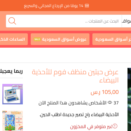
14 يومًا من الإرجاع المجاني والسريع
واقـ
ر أسواق السعودية
عروض أسواق السعودية
الساعات الذكي
SALE
عرض حبتين منظف فوم للأحذية
ربما يعجبك
البيضاء
105,00
ر.س
37 الأشخاص يشاهدون هذا المنتج الآن
الأحذية البيضاء راح تصير جديدة اطلب الحين.
غير متوفر في المخزون