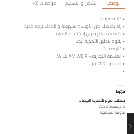
الوصف
الشحن و التسليم
مراجعات (0)
• *المميزات*
• راح يخلصك من الأوساخ بسهولة و الحذاء يرجع جديد.
• التنظيف بيتم بدون إستخدام المياه.
• يقوم بتطهر الأحذية أيضا.
• *الوصف*
• العلامة التجارية:- WILLIAM WEIR.
• الحجم:- 200 مل.
•
مرتبط
منظف فوم للأحذية البيضاء
6 ديسمبر، 2022
تدوينة مشابهة