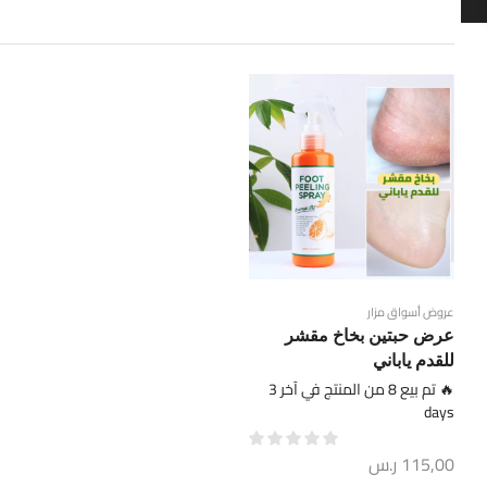
عروض أسواق مزار
عرض حبتين بخاخ مقشر
للقدم ياباني
🔥 تم بيع 8 من المنتج في آخر 3
days
115,00
ر.س