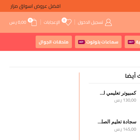
افضل عروض اسواق مزار
0
0
تسجيل الدخول
الإعجابات
0,00
ر.س
ة
سماعات بلوتوث
ملحقات الجوال
HOT
HOT
 أيضا
كمبيوتر تعليمي للأطفال
130,00
ر.س
سجادة تعليم الصلوات الخمس والوضوء
145,00
ر.س