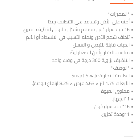
• *المميزات*
• أمنه على الأذن وتساعد على التنظيف جيدًا
• 16 حبة سيليكون مصمم بشكل حلزوني لتنظيف عميق
• تنظف شمع الأذن وتمنع التسبب في الانسداد أو الألم
• الحبات قابلة للتبديل و الغسل
• مناسب للكبار وأمن للصغار ايضًا
• التنظيف بزاوية 360 درجة في وقت واحد
• *الوصف*
• العلامة التجارية: Smart Swab
• الأبعاد: 1.75 لتر × 4.63 عرض × 8.25 ارتفاع (بوصة).
• محتوى العبوة
• 1*الجهاز.
• 16* حبة سيليكون.
• 1*وحدة تخزين.
•