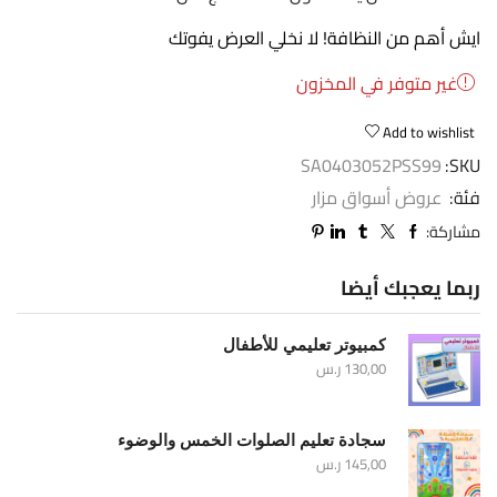
ايش أهم من النظافة! لا نخلي العرض يفوتك
غير متوفر في المخزون
Add to wishlist
SA0403052PSS99
SKU:
فئة:
عروض أسواق مزار
مشاركة:
ربما يعجبك أيضا
كمبيوتر تعليمي للأطفال
130,00
ر.س
سجادة تعليم الصلوات الخمس والوضوء
145,00
ر.س