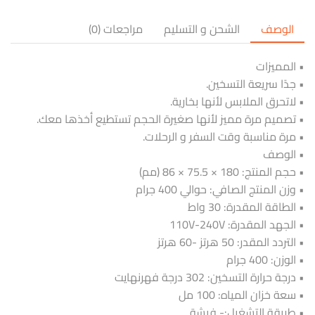
الوصف
الشحن و التسليم
مراجعات (0)
• المميزات
• جدًا سريعة التسخين.
• لاتحرق الملابس لأنها بخارية.
• تصميم مرة مميز لأنها صغيرة الحجم تستطيع أخذها معك.
• مرة مناسبة وقت السفر و الرحلات.
• الوصف
• حجم المنتج: 180 × 75.5 × 86 (مم)
• وزن المنتج الصافي: حوالي 400 جرام
• الطاقة المقدرة: 30 واط
• الجهد المقدرة: 110V-240V
• التردد المقدر: 50 هرتز -60 هرتز
• الوزن: 400 جرام
• درجة حرارة التسخين: 302 درجة فهرنهايت
• سعة خزان المياه: 100 مل
• طريقة التشغيل:- فيشة.