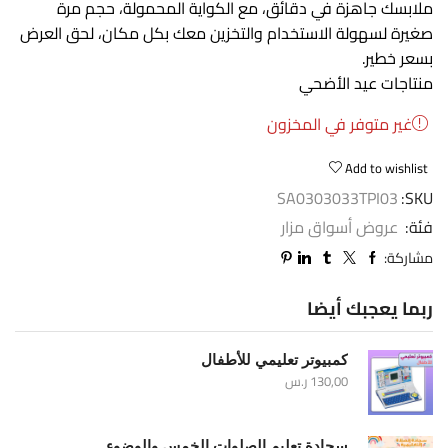
ملابسك جاهزة في دقائق، مع الكواية المحمولة، حجم مرة
صغيرة لسهولة الاستخدام والتخزين معك بكل مكان، لحق العرض
بسعر خطير.
منتاجات عيد الأضحي
غير متوفر في المخزون
Add to wishlist
SA0303033TPI03
SKU:
فئة:
عروض أسواق مزار
مشاركة:
ربما يعجبك أيضا
كمبيوتر تعليمي للأطفال
130,00
ر.س
سجادة تعليم الصلوات الخمس والوضوء