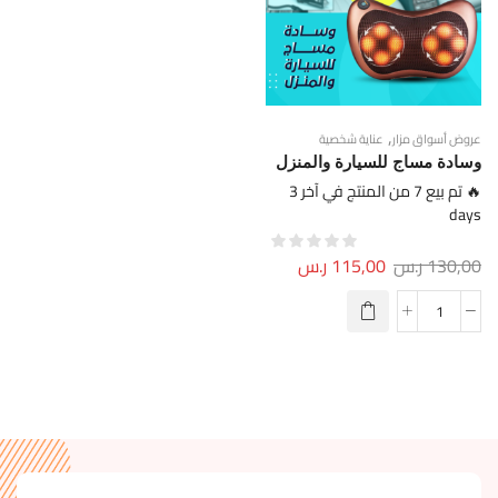
,
عروض أسواق مزار
عناية شخصية
وسادة مساج للسيارة والمنزل
🔥 تم بيع 7 من المنتج في آخر 3
days
130,00
ر.س
115,00
ر.س