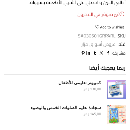
أطلبي الحين و احصلي علي أشهي الأطعمة بسهولة.
غير متوفر في المخزون
Add to wishlist
SA030501GRPARL
SKU:
فئة:
عروض أسواق مزار
مشاركة:
ربما يعجبك أيضا
كمبيوتر تعليمي للأطفال
130,00
ر.س
سجادة تعليم الصلوات الخمس والوضوء
145,00
ر.س