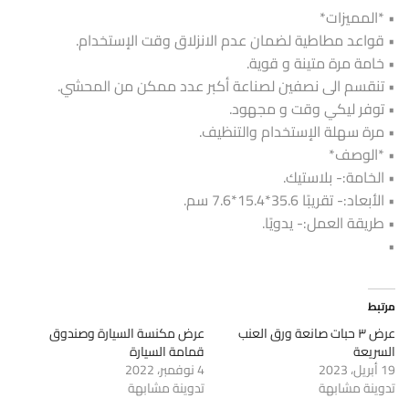
• *المميزات*
• قواعد مطاطية لضمان عدم الانزلاق وقت الإستخدام.
• خامة مرة متينة و قوية.
• تنقسم الى نصفين لصناعة أكبر عدد ممكن من المحشي.
• توفر ليكي وقت و مجهود.
• مرة سهلة الإستخدام والتنظيف.
• *الوصف*
• الخامة:- بلاستيك.
• الأبعاد:- تقريبًا 35.6*15.4*7.6 سم.
• طريقة العمل:- يدويًا.
•
مرتبط
عرض ٣ حبات صانعة ورق العنب
عرض مكنسة السيارة وصندوق
السريعة
قمامة السيارة
19 أبريل، 2023
4 نوفمبر، 2022
تدوينة مشابهة
تدوينة مشابهة