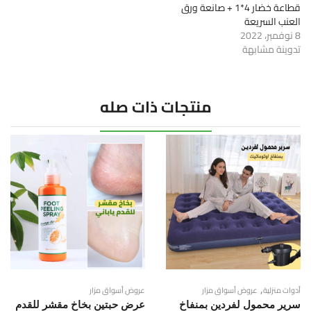
قطاعة خضار 4*1 + صانعة ورق
العنب السريعة
8 نوفمبر، 2022
تدوينة مشابهة
منتجات ذات صله
,
أدوات منزلية
عروض أسواق مزار
عروض أسواق مزار
سرير محمول لفردين بمنفاخ
عرض حبتين بخاخ مقشر للقدم