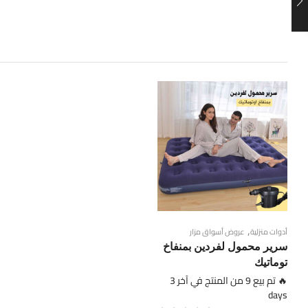
,
أدوات منزلية
عروض أسواق مزار
سرير محمول لفردين بمنفاخ
توماتيك
🔥 تم بيع 9 من المنتج في آخر 3
days