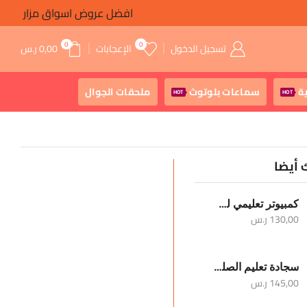
افضل عروض اسواق مزار
0
0
تسجيل الدخول
الإعجابات
0,00
ر.س
ة
سماعات بلوتوث
ملحقات الجوال
HOT
HOT
 أيضا
كمبيوتر تعليمي للأطفال
130,00
ر.س
سجادة تعليم الصلوات الخمس والوضوء
145,00
ر.س