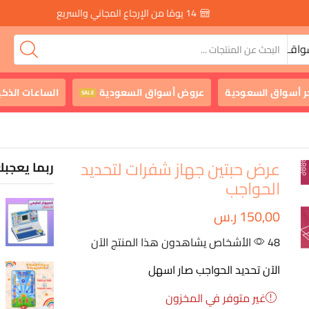
14 يومًا من الإرجاع المجاني والسريع
واقـ
ر أسواق السعودية
عروض أسواق السعودية
الساعات الذكي
SALE
عرض حبتين جهاز شفرات لتحديد
ربما يعجبك
الحواجب
150,00
ر.س
48 الأشخاص يشاهدون هذا المنتج الآن
الآن تحديد الحواجب صار اسهل
غير متوفر في المخزون