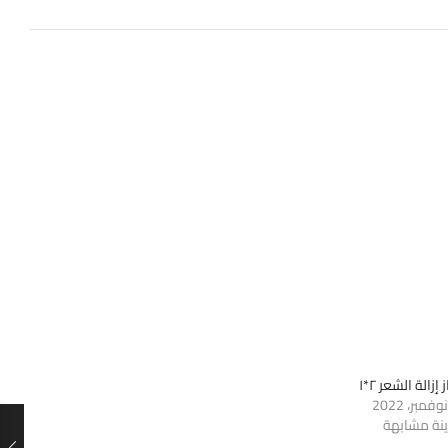
إزالة الشعر ٢*١
ينة مشابهة