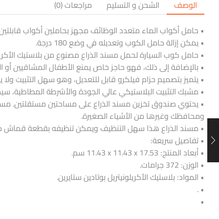
الوصف
الشحن و التسليم
مراجعات (0)
• حامل أكواب الماء متعدد الوظائف مجهز بحاملين أكواب قابلتي
• يمكن إزالة حامل الكوب وتعديله في وضع 180 درجة.
• حامل كوب السيارة لحمل مسند الذراع مصنوع من بلاستيك الأكريلون
• بالإضافة إلى ذلك، فهو حاجز خاص يمنع الأطفال المشاقيين أو الح
• يتميز بتصميم حزام فيلكرو قابل للتعديل، وهو سهل التثبيت ولا ي
• مشبك التثبيت البلاستيكي عالي الجودة والأشرطة المطاطية، سي
• يحتوي صندوق تخزين مسند الذراع على مساحتين مستقلتين. مساحة 
ومحافظك وغيرها من الأشياء الصغيرة.
• مسند الذراع هذا سهل التنظيف ويمكن تنظيفه بقطعة قماش مب
• تفاصيل سريعة:
• أبعاد المنتج: ‎11.43 x 11.43 x 17.53 سم.
• الوزن: 372 جرامات.
• المواد: بلاستيك الأكريلونيتريل بوتادين ستايرين.
• .
•