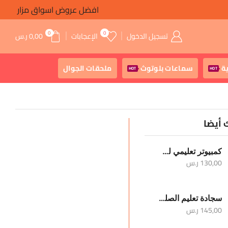
افضل عروض اسواق مزار
0
0
تسجيل الدخول
الإعجابات
0,00
ر.س
ة
سماعات بلوتوث
ملحقات الجوال
HOT
HOT
 أيضا
كمبيوتر تعليمي للأطفال
130,00
ر.س
سجادة تعليم الصلوات الخمس والوضوء
145,00
ر.س