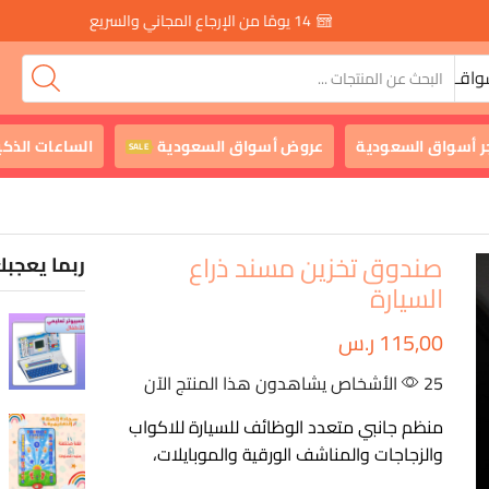
14 يومًا من الإرجاع المجاني والسريع
واقـ
ر أسواق السعودية
عروض أسواق السعودية
الساعات الذكي
SALE
صندوق تخزين مسند ذراع
ربما يعجبك
السيارة
115,00
ر.س
25 الأشخاص يشاهدون هذا المنتج الآن
منظم جانبي متعدد الوظائف للسيارة للاكواب
والزجاجات والمناشف الورقية والموبايلات،