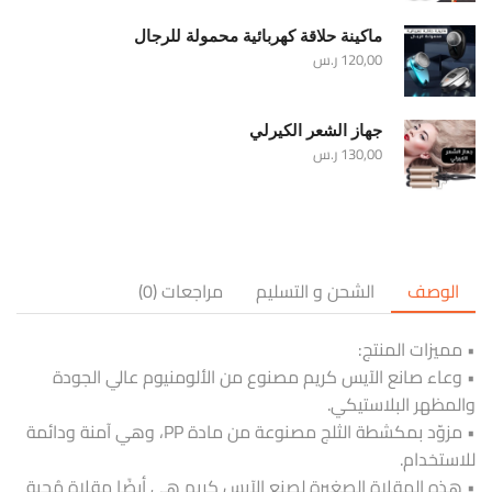
ماكينة حلاقة كهربائية محمولة للرجال
120,00
ر.س
جهاز الشعر الكيرلي
130,00
ر.س
الوصف
الشحن و التسليم
مراجعات (0)
• مميزات المنتج:
• وعاء صانع الآيس كريم مصنوع من الألومنيوم عالي الجودة
والمظهر البلاستيكي.
• مزوّد بمكشطة الثلج مصنوعة من مادة PP، وهي آمنة ودائمة
للاستخدام.
• هذه المقلاة الصغيرة لصنع الآيس كريم هي أيضًا مقلاة مُحبة