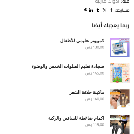
فئة:
أدوات منزلية
مشاركة:
ربما يعجبك أيضا
كمبيوتر تعليمي للأطفال
130,00
ر.س
سجادة تعليم الصلوات الخمس والوضوء
145,00
ر.س
ماكينة حلاقة الشعر
140,00
ر.س
اكمام ضاغطة للساقين والركبة
115,00
ر.س