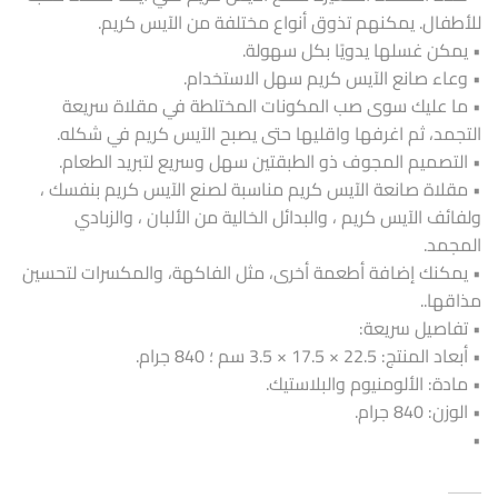
للأطفال. يمكنهم تذوق أنواع مختلفة من الآيس كريم.
• يمكن غسلها يدويًا بكل سهولة.
• وعاء صانع الآيس كريم سهل الاستخدام.
• ما عليك سوى صب المكونات المختلطة في مقلاة سريعة
التجمد، ثم اغرفها واقليها حتى يصبح الآيس كريم في شكله.
• التصميم المجوف ذو الطبقتين سهل وسريع لتبريد الطعام.
• مقلاة صانعة الآيس كريم مناسبة لصنع الآيس كريم بنفسك ،
ولفائف الآيس كريم ، والبدائل الخالية من الألبان ، والزبادي
المجمد.
• يمكنك إضافة أطعمة أخرى، مثل الفاكهة، والمكسرات لتحسين
مذاقها..
• تفاصيل سريعة:
• أبعاد المنتج: 22.5 × 17.5 × 3.5 سم ؛ 840 جرام.
• مادة: الألومنيوم والبلاستيك.
• الوزن: 840 جرام.
•