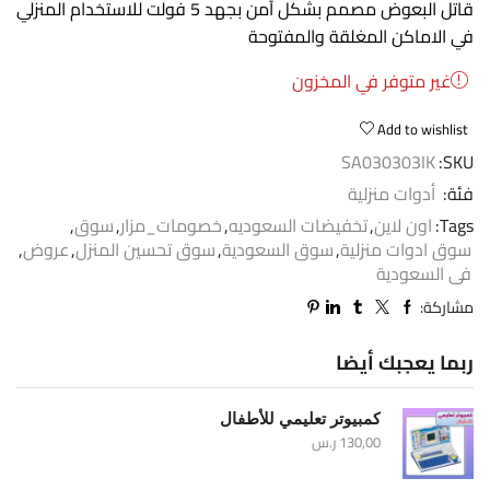
قاتل البعوض مصمم بشكل آمن بجهد 5 فولت للاستخدام المنزلي
في الاماكن المغلقة والمفتوحة
غير متوفر في المخزون
Add to wishlist
SA030303IK
SKU:
فئة:
أدوات منزلية
Tags:
اون لاين
,
تخفيضات السعوديه
,
خصومات_مزار
,
سوق
,
سوق ادوات منزلية
,
سوق السعودية
,
سوق تحسين المنزل
,
عروض
,
فى السعودية
مشاركة:
ربما يعجبك أيضا
كمبيوتر تعليمي للأطفال
130,00
ر.س