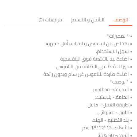
الوصف
الشحن و التسليم
مراجعات (0)
• *المميزات*
• بتتخلص من الباعوض و الذباب بأقل مجهود.
• سهل الاستخدام.
• اضاءة ليد بالأشعة فوق البنفسجية.
• حيز للحفاظ على النظافة من الناموس.
• اضاءة طاردة للناموس غير سام وبدون رائحة.
• *الوصف*
• الماركة:- prathan.
• الخامة:- بلاستيك.
• طريقة العمل:- كابيل.
• اللون:- عشوائى.
• بلد التصنيع:- الهند.
• الأبعاد:- 12*12*18 سم.
• التردد:- 50 هرتز.