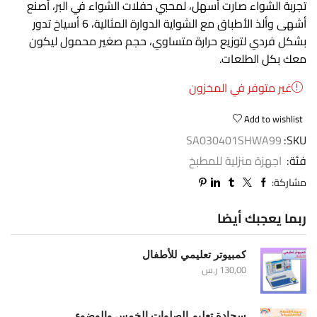
تجربة الشواء صارت أسهل، لمحبي حفلات الشواء في البر، أصنع
أشهى وألذ الأطباق مع الشواية الدوارة المثالية، 6 أسياخ تدور
بشكل فردي لتوزيع حرارة متساوي، حجم صغير محمول ليكون
معك بكل الطلعات.
غير متوفر في المخزون
Add to wishlist
SA030401SHWA99
SKU:
فئة:
اجهزة منزلية للمطبخ
مشاركة:
ربما يعجبك أيضا
كمبيوتر تعليمي للأطفال
130,00
ر.س
سجادة تعليم الصلوات الخمس والوضوء