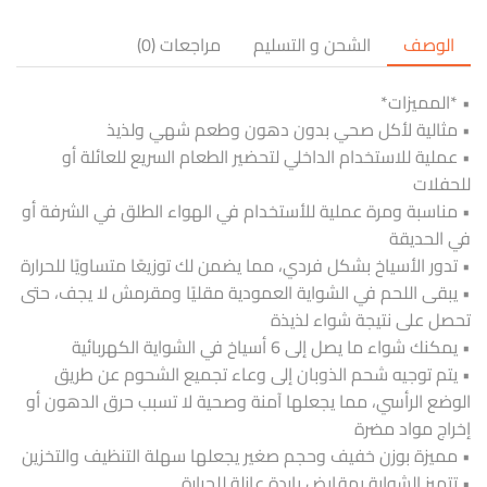
الوصف
الشحن و التسليم
مراجعات (0)
• *المميزات*
• مثالية لأكل صحي بدون دهون وطعم شهي ولذيذ
• عملية للاستخدام الداخلي لتحضير الطعام السريع للعائلة أو
للحفلات
• مناسبة ومرة عملية للأستخدام في الهواء الطلق في الشرفة أو
في الحديقة
• تدور الأسياخ بشكل فردي، مما يضمن لك توزيعًا متساويًا للحرارة
• يبقى اللحم في الشواية العمودية مقليًا ومقرمش لا يجف، حتى
تحصل على نتيجة شواء لذيذة
• يمكنك شواء ما يصل إلى 6 أسياخ في الشواية الكهربائية
• يتم توجيه شحم الذوبان إلى وعاء تجميع الشحوم عن طريق
الوضع الرأسي، مما يجعلها آمنة وصحية لا تسبب حرق الدهون أو
إخراج مواد مضرة
• مميزة بوزن خفيف وحجم صغير يجعلها سهلة التنظيف والتخزين
• تتميز الشواية بمقابض باردة عازلة للحرارة