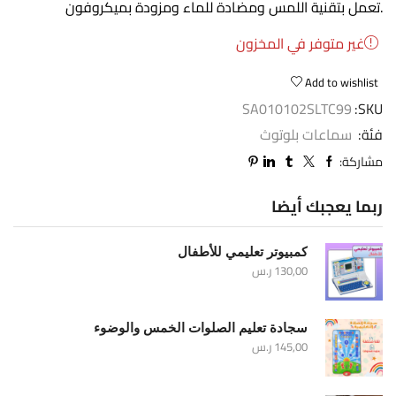
.تعمل بتقنية اللمس ومضادة للماء ومزودة بميكروفون
غير متوفر في المخزون
Add to wishlist
SA010102SLTC99
SKU:
فئة:
سماعات بلوتوث
مشاركة:
ربما يعجبك أيضا
كمبيوتر تعليمي للأطفال
130,00
ر.س
سجادة تعليم الصلوات الخمس والوضوء
145,00
ر.س