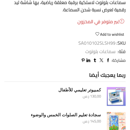
سماعات بلوتوث لاسلكية برقبة معلقة رياضية، بها شاشة ليد
رقمية لعرض نسبة شحن السماعة.
غير متوفر في المخزون
Add to wishlist
SA010102SLSH99
SKU:
فئة:
سماعات بلوتوث
مشاركة:
ربما يعجبك أيضا
كمبيوتر تعليمي للأطفال
130,00
ر.س
سجادة تعليم الصلوات الخمس والوضوء
145,00
ر.س