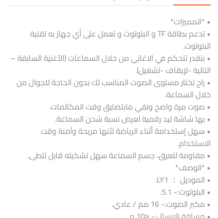
• *المميزات*
• تدعم بطاقة TF و البلوتوث و تعمل على أي جهاز به تقنية
البلوتوث.
• بتقدر تتحكم في الاغاني من خلال السماعات (الأغنية السابقة –
التالية -لإيقاف -تشغيل).
• راح تختار مستوى الصوت المناسب لك بدون الحاجة للجوال من
خلال السماعة.
• صوت مرة واضح ونقي مابتضايق وقت المكالمات.
• بها شاشة ليد رقمية لعرض نسبة شحن السماعة.
• سهل إستخدامة أثناء الرياضة لأنها مريحة وآمنة وقت
الاستخدام.
• مقاومة للعرق، جسم السماعة سهل تشكيله قابل للطى.
• *الوصف*
• الموديل ： LY1.
• البلوتوث:- 5.1.
• مكبر الصوت:- 16 مم / عادي.
• مسافة الإرسال:- ≤10 م.