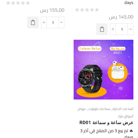
days
155,00
ر.س
145,00
ر.س
,
,
الساعات الذكية
سماعات بلوتوث
عروض
أسواق مزار
عرض ساعة و سماعة RD01
🔥 تم بيع 3 من المنتج في آخر 3
days