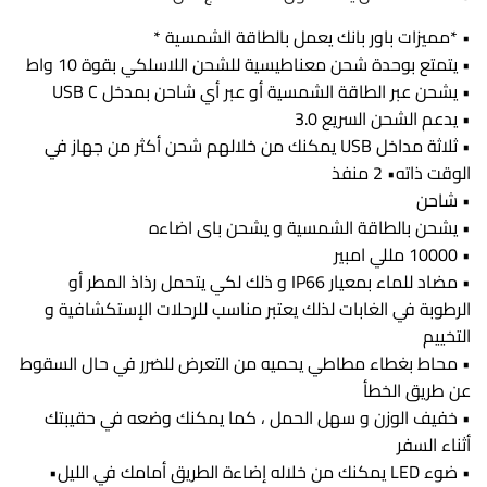
• *مميزات باور بانك يعمل بالطاقة الشمسية *
• يتمتع بوحدة شحن معناطيسية للشحن اللاسلكي بقوة 10 واط
• يشحن عبر الطاقة الشمسية أو عبر أي شاحن بمدخل USB C
• يدعم الشحن السريع 3.0
• ثلاثة مداخل USB يمكنك من خلالهم شحن أكثر من جهاز في
الوقت ذاته• 2 منفذ
• شاحن
• يشحن بالطاقة الشمسية و يشحن باى اضاءه
• 10000 مللي امبير
• مضاد للماء بمعيار IP66 و ذلك لكي يتحمل رذاذ المطر أو
الرطوبة في الغابات لذلك يعتبر مناسب للرحلات الإستكشافية و
التخييم
• محاط بغطاء مطاطي يحميه من التعرض للضرر في حال السقوط
عن طريق الخطأ
• خفيف الوزن و سهل الحمل ، كما يمكنك وضعه في حقيبتك
أثناء السفر
• ضوء LED يمكنك من خلاله إضاءة الطريق أمامك في الليل•