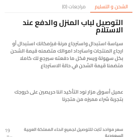
الشحن و التسليم
مراجعات (0)
التوصيل لباب المنزل والدفع عند
الاستلام
سياسة استبدال واسترجاع مرنة فبإمكانك استبدال أو
ارجاع المنتجات واسترداد اموالك متضمنه قيمة الشحن
بكل سهولة ويسر فكل ما دفعته سيرجع لك كاملا
متضمنا قيمة الشحن في حالة الاسترجاع
عميل أسوق مزار نود التأكيد اننا حريصين على خروجك
بتجربة شراء مميزه من متجرنا
سعر مواحد ثابت للتوصيل لجميع انحاء المملكة العربية
19
السعودية
ريال