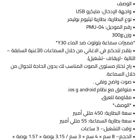
• الوصف
• واجهة الإدخال: مايكرو USB
• نوع البطارية: بطارية ليثيوم بوليمر
• رقم الموديل: PMU-04
• وزن:300g
*مميزات سماعة بلوتوث ضد الماء Y30*
• بتقدر تتحكم في الاغاني من خلال السماعات (الأغنية السابقة –
التالية -لإيقاف -تشغيل).
• راح تختار مستوى الصوت المناسب لك بدون الحاجة للجوال من
خلال السماعة.
• صوت واضح ونقي .
• متوافق مع نظام android و ios.
• مقاومة للعرق.
• *الوصف*
• سعة البطارية: 450 مللي أمبير
• سعة بطارية السماعة: 55 مللي أمبير
• وقت التشغيل:- 3 ساعات
• الحجم:- 8 سم × 4 سم × 3 سم / 3.15 بوصة × 1.57 بوصة ×