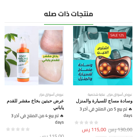
منتجات ذات صله
SALE 12%
,
عروض أسواق مزار
عناية شخصية
عروض أسواق مزار
وسادة مساج للسيارة والمنزل
عرض حبتين بخاخ مقشر للقدم
🔥 تم بيع 5 من المنتج في آخر 3
ياباني
days
🔥 تم بيع 4 من المنتج في آخر 3
days
130,00
ر.س
115,00
ر.س
115,00
ر.س