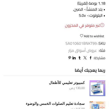
1.18 بوصة (تقريبًا)
• بلد المنشأ:- الصين.
• البلوتوث:- 5.0v
غير متوفر في المخزون
Add to wishlist
SA010601BNKT99
SKU:
فئة:
عروض أسواق مزار
مشاركة:
ربما يعجبك أيضا
كمبيوتر تعليمي للأطفال
130,00
ر.س
سجادة تعليم الصلوات الخمس والوضوء
145,00
ر.س