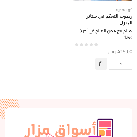
أدوات منزلية
ريموت التحكم في ستائر
المنزل
🔥 تم بيع 4 من المنتج في آخر 3
days
415,00
ر.س