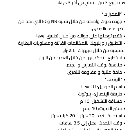
🔥 تم بيع 3 من المنتج في آخر 3 days
• *المميزات*
• جودة صوت واضحة من خلال تقنية NR وEC التي تحد من
الضوضاء والصدى.
• بتقدر توصلها على جوالك من خلال تطبيق level.
• التطبيق راح ينبهك بالمكالمات الفائتة ومستويات البطارية
المتبقية من خلال تنبيهات الاهتزاز.
• تستطيع التحكم بها من خلال العديد من الأزرار.
• مناسبة لوقت التمارين و الجيم.
• خامة متنية و مقاومة للتعرق.
• *الوصف*
• اسم الموديل: Level U.
• طريقة الإتصال:- بلوتوث
• مسافة التشغيل: 10 م
• مكبر الصوت: 10 ملم
• استجابة التردد: 20 هرتز – 20 كيلو هرتز
• وقت التحدث: يصل إلى 3.5 ساعات.