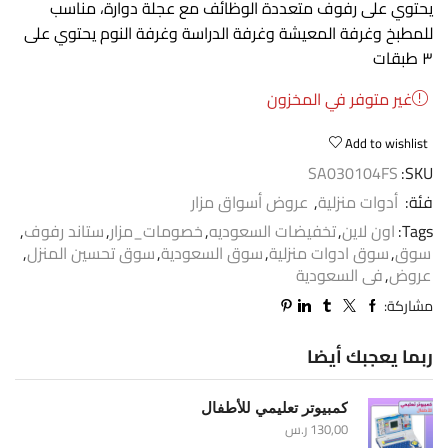
يحتوي على رفوف متعددة الوظائف مع عجلة دوارة، مناسب
للمطبخ وغرفة المعيشة وغرفة الدراسة وغرفة النوم يحتوي على
٣ طبقات
غير متوفر في المخزون
Add to wishlist
SA030104FS
SKU:
فئة:
أدوات منزلية
,
عروض أسواق مزار
Tags:
اون لاين
,
تخفيضات السعوديه
,
خصومات_مزار
,
ستاند رفوف
,
سوق
,
سوق ادوات منزلية
,
سوق السعودية
,
سوق تحسين المنزل
,
عروض
,
فى السعودية
مشاركة:
ربما يعجبك أيضا
كمبيوتر تعليمي للأطفال
130,00
ر.س