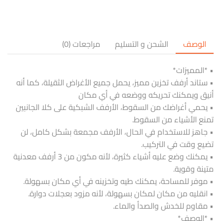
الوصف
الشحن و التسليم
مراجعات (0)
• *المميزات*
• ستاند أرفف تخزين مميز، يحمل جميع الأغراض الثقيلة، كما أنه
أنيق ويمكنك تحريكه ووضعه في أي مكان
• يحمي أغراضك من السقوط، الأرفف الشبكية على كلا الجانبين
تمنع الأشياء من السقوط.
• جاهز للاستخدام في الحال، الأرفف مجمعة بشكل كامل، لن
تضيع وقت في التركيب.
• يمكنك وضع عليه أشياء كثيرة، لأنه مكون من 3 أرفف معدنية
متينة وقوية.
• موفر للمساحة، يمكنك طيه وتخزينه في أي مكان بسهولة.
• انقليه من مكان لمكان بسهولة، لأنه مزود بعجلات دوارة.
• مقاوم للخدش والصدأ والماء.
• *الوصف*