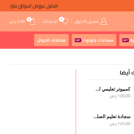
افضل عروض اسواق مزار
توصيل مجانى
0
0
تسجيل الدخول
الإعجابات
0,00
ر.س
ة
سماعات بلوتوث
ملحقات الجوال
HOT
HOT
 أيضا
كمبيوتر تعليمي للأطفال
130,00
ر.س
سجادة تعليم الصلوات الخمس والوضوء
145,00
ر.س