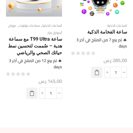
,
,
الساعات الذكية
الساعات الذكية
سماعات بلوتوث
عروض
ساعة الفخامة الذكية
أسواق مزار
🔥 تم بيع 7 من المنتج في آخر 3
ساعة T99 Ultra مع سماعة
days
هدية – صُممت لتحسين نمط
حياتك الصحي والرياضي
285,00
ر.س
🔥 تم بيع 12 من المنتج في آخر 3
days
145,00
ر.س