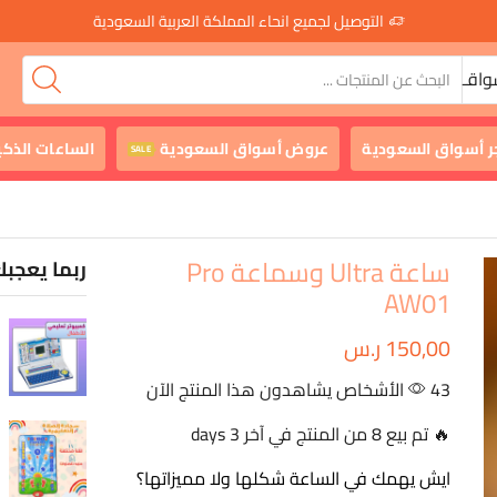
التوصيل لجميع انحاء المملكة العربية السعودية
واقـ
ر أسواق السعودية
عروض أسواق السعودية
الساعات الذكي
SALE
ساعة Ultra وسماعة Pro
ربما يعجبك
AW01
150,00
ر.س
43 الأشخاص يشاهدون هذا المنتج الآن
🔥 تم بيع 8 من المنتج في آخر 3 days
ايش يهمك في الساعة شكلها ولا مميزاتها؟