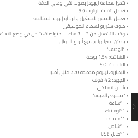
• تتميز سماعة ايربودز بصوت نقي وعالي الدقة
• تعمل بتقنية بلوتوث 5.0
• تعمل باللمس للتشغيل والرد أو إنهاء المكالمة
• صوت ستيريو لسماع الموسيقى
• وقت التشغيل من 2 – 3 ساعات متواصلة، شحن في وضع الاستعداد
• يمكن اقترانها بجميع أنواع الجوال
• *الوصف*
• الشاشة: 1.54 بوصة
• البلوتوث: 5.0
• البطارية: ليثيوم مدمجة 220 مللي أمبير
• الجهد: 4.2 فولت
• شحن لاسلكي
• *محتوى العبوة*
• 1*ساعة
• 1*اوستيك
• 1*سماعة
• 1*شاحن
• 1*كابل USB