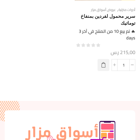
,
أدوات منزلية
عروض أسواق مزار
سرير محمول لفردين بمنفاخ
توماتيك
🔥 تم بيع 10 من المنتج في آخر 3
days
215,00
ر.س