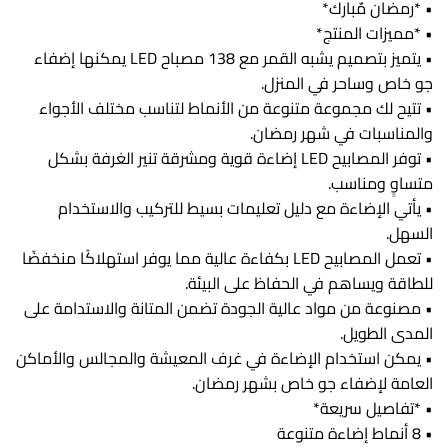
• *رمضان مٌبارك*
• *مميزات المنتج*
• يتميز بتصميم يشبه القمر مع 138 مصباح LED يمكنها إضفاء
جو خاص وساحر في المنزل.
• تتيح لك مجموعة متنوعة من الأنماط لتناسب مختلف الأجواء
والمناسبات في شهر رمضان.
• توفر المصابيح LED إضاءة قوية ومشرقة تنير الغرفة بشكل
متساوٍ ومناسب.
• يأتي الإضاءة مع دليل تعليمات بسيط للتركيب والاستخدام
السهل.
• تعمل المصابيح LED بكفاءة عالية مما يوفر استهلاكًا منخفضًا
للطاقة ويساهم في الحفاظ على البيئة.
• مصنوعة من مواد عالية الجودة تضمن المتانة والاستدامة على
المدى الطويل.
• يمكن استخدام الإضاءة في غرف المعيشة والمجالس والأماكن
العامة لإضفاء جو خاص بشهر رمضان.
• *تفاصيل سريعة*
• 8 أنماط إضاءة متنوعة