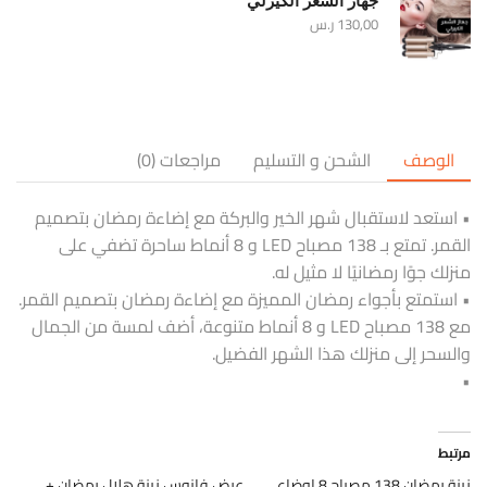
جهاز الشعر الكيرلي
130,00
ر.س
الوصف
الشحن و التسليم
مراجعات (0)
• استعد لاستقبال شهر الخير والبركة مع إضاءة رمضان بتصميم
القمر. تمتع بـ 138 مصباح LED و 8 أنماط ساحرة تضفي على
منزلك جوًا رمضانيًا لا مثيل له.
• استمتع بأجواء رمضان المميزة مع إضاءة رمضان بتصميم القمر.
مع 138 مصباح LED و 8 أنماط متنوعة، أضف لمسة من الجمال
والسحر إلى منزلك هذا الشهر الفضيل.
•
مرتبط
زينة رمضان 138 مصباح 8 اوضاع
عرض فانوس زينة هلال رمضان +