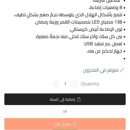
• *تفاصيل سريعة*
• 8 وضعيات إضاءة.
• تتميز بأشكال الهلال الذي يتوسطه نجمٌ صغير بشكلٍ لطيف.
• 138 مصباح LED بتصميمات القمر وزينة رمضان.
• لون الإضاءة أبيض كريستالي.
• بين كل سلك وآخر سلك تتدلى منه نجمةٌ صغيرة.
• تعمل عبر منفذ USB.
• جهاز تحكم عن بعد.
•
متوفر في المخزون
إضافة إلى السلة
OR
اشتري الآن