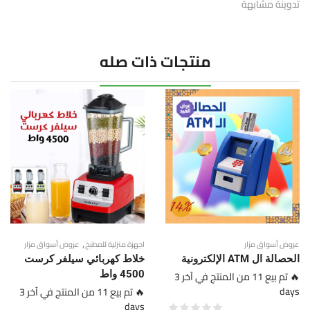
تدوينة مشابهة
منتجات ذات صله
,
عروض أسواق مزار
اجهزة منزلية للمطبخ
عروض أسواق مزار
الحصالة ال ATM الإلكترونية
خلاط كهربائي سيلفر كرست
🔥 تم بيع 11 من المنتج في آخر 3
4500 واط
days
🔥 تم بيع 11 من المنتج في آخر 3
days