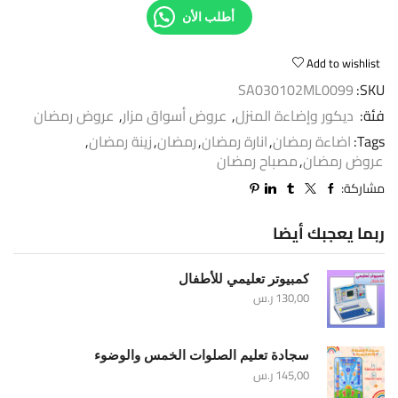
أطلب الأن
Add to wishlist
SA030102ML0099
SKU:
فئة:
ديكور وإضاءة المنزل
,
عروض أسواق مزار
,
عروض رمضان
Tags:
اضاءة رمضان
,
انارة رمضان
,
رمضان
,
زينة رمضان
,
عروض رمضان
,
مصباح رمضان
مشاركة:
ربما يعجبك أيضا
كمبيوتر تعليمي للأطفال
130,00
ر.س
سجادة تعليم الصلوات الخمس والوضوء
145,00
ر.س