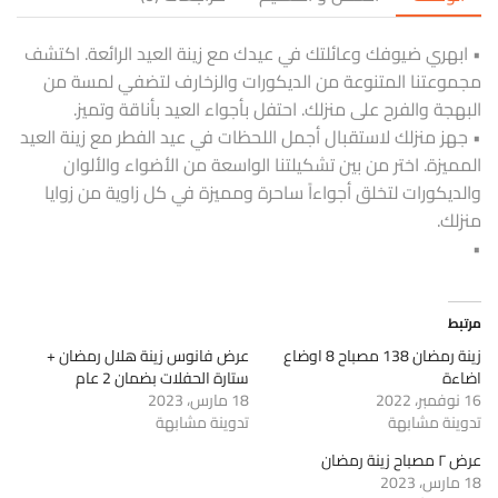
• ابهري ضيوفك وعائلتك في عيدك مع زينة العيد الرائعة. اكتشف
مجموعتنا المتنوعة من الديكورات والزخارف لتضفي لمسة من
البهجة والفرح على منزلك. احتفل بأجواء العيد بأناقة وتميز.
• جهز منزلك لاستقبال أجمل اللحظات في عيد الفطر مع زينة العيد
المميزة. اختر من بين تشكيلتنا الواسعة من الأضواء والألوان
والديكورات لتخلق أجواءاً ساحرة ومميزة في كل زاوية من زوايا
منزلك.
•
مرتبط
زينة رمضان 138 مصباح 8 اوضاع
عرض فانوس زينة هلال رمضان +
اضاءة
ستارة الحفلات بضمان 2 عام
16 نوفمبر، 2022
18 مارس، 2023
تدوينة مشابهة
تدوينة مشابهة
عرض ٢ مصباح زينة رمضان
18 مارس، 2023