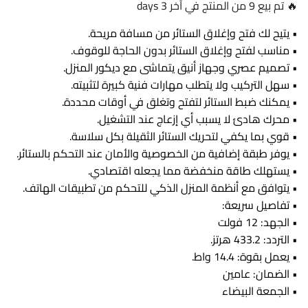
🔥 تم بيع 9 من المنتج في آخر 3 days
• يتيح لك فتح وإغلاق الستائر من مسافة مريحة.
• مناسب لفتح وإغلاق الستائر بدون الحاجة للوقوف.
• تصميم عصري وجهاز أنيق يتماشى مع ديكور المنزل.
• سهل التركيب ولا يتطلب مهارات فنية كبيرة لتثبيته.
• يمكنك ضبط الستائر لتفتح وتغلق في أوقات محددة.
• محرك هادئ لا يسبب أي إزعاج عند التشغيل.
• قوي بما يكفي لتحريك الستائر الثقيلة بكل سلاسة.
• يوفر طبقة إضافية من الخصوصية والأمان عند التحكم بالستائر.
• يستهلك طاقة منخفضة مما يجعله اقتصادي.
• يتوافق مع أنظمة المنزل الذكي للتحكم من تطبيقات الهاتف.
• تفاصيل سريعة:
• الجهد: 12 فولت
• التردد: 433.2 هرتز.
• يعمل بقوة: 14.4 واط.
• الضمان: عامين
• الجمعة البيضاء