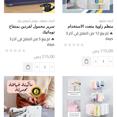
,
أدوات منزلية
أدوات منزلية
عروض أسواق مزار
منظم زاوية متعدد الاستخدام
سرير محمول لفردين بمنفاخ
🔥 تم بيع 12 من المنتج في آخر 3
توماتيك
days
🔥 تم بيع 5 من المنتج في آخر 3
days
115,00
ر.س
215,00
ر.س