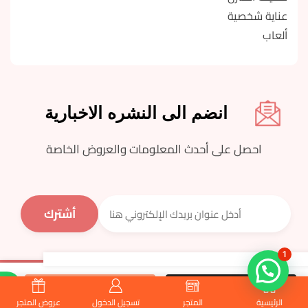
عناية شخصية
ألعاب
انضم الى النشره الاخبارية
احصل على أحدث المعلومات والعروض الخاصة
1
جميع الحقوق محفوظة © اسواق مزار 2023
أط
إضافة إلى السلة
اشتري الآن
الرئيسية
المتجر
تسجيل الدخول
عروض المتجر