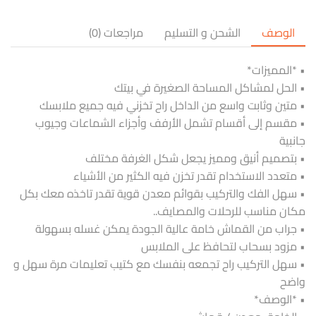
الوصف
الشحن و التسليم
مراجعات (0)
• *المميزات*
• الحل لمشاكل المساحة الصغيرة في بيتك
• متين وثابت واسع من الداخل راح تخزني فيه جميع ملابسك
• مقسم إلى أقسام تشمل الأرفف وأجزاء الشماعات وجيوب
جانبية
• بتصميم أنيق ومميز يجعل شكل الغرفة مختلف
• متعدد الاستخدام تقدر تخزن فيه الكثير من الأشياء
• سهل الفك والتركيب بقوائم معدن قوية تقدر تاخذه معك بكل
مكان مناسب للرحلات والمصايف..
• جراب من القماش خامة عالية الجودة يمكن غسله بسهولة
• مزود بسحاب لتحافظ على الملابس
• سهل التركيب راح تجمعه بنفسك مع كتيب تعليمات مرة سهل و
واضح
• *الوصف*