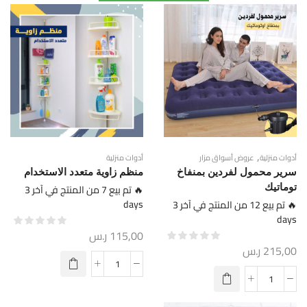
,
أدوات منزلية
عروض أسواق مزار
أدوات منزلية
سرير محمول لفردين بمنفاخ
منظم زاوية متعدد الاستخدام
توماتيك
🔥 تم بيع 7 من المنتج في آخر 3
days
🔥 تم بيع 12 من المنتج في آخر 3
days
115,00
ر.س
215,00
ر.س