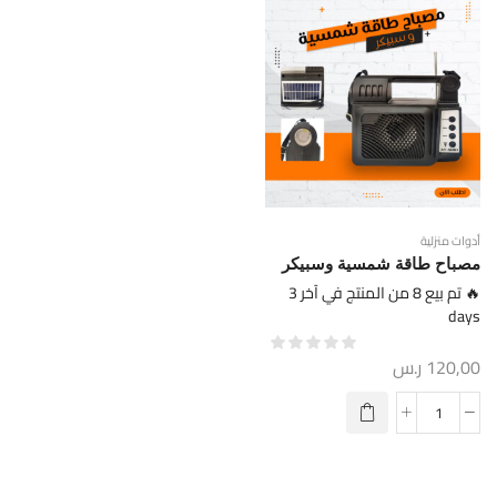
أدوات منزلية
مصباح طاقة شمسية وسبيكر
🔥 تم بيع 8 من المنتج في آخر 3
days
120,00
ر.س