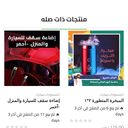
منتجات ذات صله
اكسسوارات سيارات
اكسسوارات سيارات
المبخرة المتطورة ٢*١
إضاءة سقف للسيارة والمنزل
🔥 تم بيع 6 من المنتج في آخر 3
-آحمر
days
🔥 تم بيع 11 من المنتج في آخر 3
days
125,00
ر.س