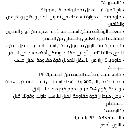
• *المميزات*
• راح تتمرن في المنزل بجهاز واحد بكل سهولة
• مزود بعجلات دوارة تساعدك في تمارين الصدر والظهر والذراعين
والكتفين
• متعدد الوظائف يمكن استخدامه لأداء العديد من أنواع التمارين
المختلفة (الجزء العلوي والسفلي من الجسم)
• تصميم خفيف الوزن محمول يمكن استخدامه في المنزل أو في
النادي صالة الألعاب أو في مكتبك ويمكن أخذه معك في السفر
• مزود بـ 5 أزرار من الأسفل لتعديل قوة مقاومة الحبل حسب
احتياجاتك
• خامة متينة و فائقة الجودة من البلاستيك PP
• عجلات تصل إلى 400 رطل غطاء إسفنجي ناعم ، لمقبض العجلة
• وسادة ركوع EVA مريح ، حجم كبير مضاد للانزلاق
• يرجى ضبط زر قوة مقاومة الحبل ليناسب طولك وقوتك قبل
الاستخدام
• *الوصف*
• الخامة: PP + ABS بلاستيك
• اللون: أخضر