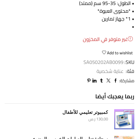
• الطول: 35-95 سم (ممتد)
• *محتوى العبوة*
• 1* جهاز تمارين
•
غير متوفر في المخزون
Add to wishlist
SA050202AB0099
SKU:
فئة:
عناية شخصية
مشاركة:
ربما يعجبك أيضا
كمبيوتر تعليمي للأطفال
130,00
ر.س
سجادة تعليم الصلوات الخمس والوضوء