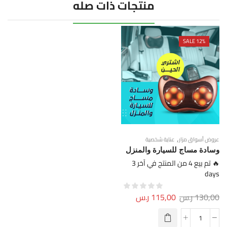
منتجات ذات صله
SALE 12%
,
عروض أسواق مزار
عناية شخصية
وسادة مساج للسيارة والمنزل
🔥 تم بيع 4 من المنتج في آخر 3
days
130,00
ر.س
115,00
ر.س