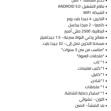
• حجم الشاشة: 7 انش
• نظام التشغيل: ANDROID 5.0
• الشبكة: WIFI
• التخزين: 4 جيجا بايت روم
• كاميرا:- 2 ميجا بيكسل
• البطارية: 2500 مللي أمبير
• معالج رباعي النواة بسرعة:- 1.5 جيجاهرتز.
• مساحة التخزين تصل إلى:- 32 جيجا بايت.
• *مناسب من سن 3 سنوات*
• *ملحقات العبوة*
• 1* تاب.
• 1*كتيب تعليمات.
• 1*كابيل.
• 1*شاحن.
• 1* ملصقات.
• 1* استيكر حماية للشاشة.
• اللون:- عشوائي
• بلد المنشأ:- الصين