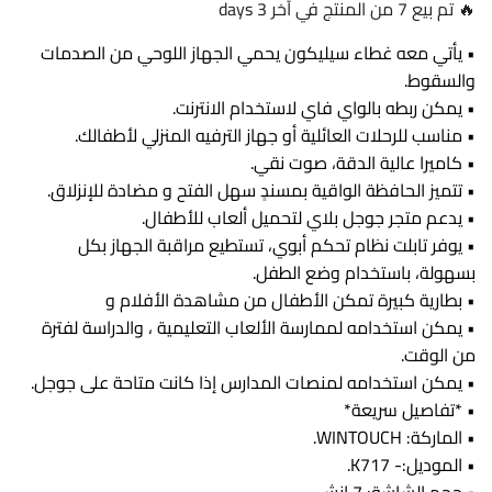
🔥 تم بيع 7 من المنتج في آخر 3 days
• يأتي معه غطاء سيليكون يحمي الجهاز اللوحي من الصدمات
والسقوط.
• يمكن ربطه بالواي فاي لاستخدام الانترنت.
• مناسب للرحلات العائلية أو جهاز الترفيه المنزلي لأطفالك.
• كاميرا عالية الدقة، صوت نقي.
• تتميز الحافظة الواقية بمسندٍ سهل الفتح و مضادة للإنزلاق.
• يدعم متجر جوجل بلاي لتحميل ألعاب للأطفال.
• يوفر تابلت نظام تحكم أبوي، تستطيع مراقبة الجهاز بكل
بسهولة، باستخدام وضع الطفل.
• بطارية كبيرة تمكن الأطفال من مشاهدة الأفلام و
• يمكن استخدامه لممارسة الألعاب التعليمية ، والدراسة لفترة
من الوقت.
• يمكن استخدامه لمنصات المدارس إذا كانت متاحة على جوجل.
• *تفاصيل سريعة*
• الماركة: WINTOUCH.
• الموديل:- K717.