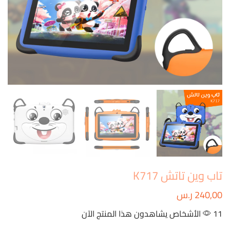
تاب وين تاتش K717
240,00
ر.س
11 الأشخاص يشاهدون هذا المنتج الآن