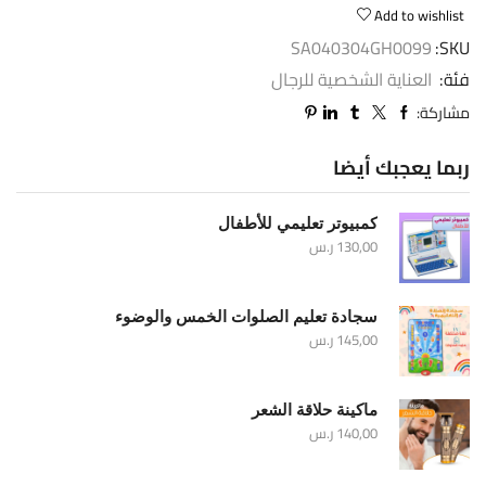
Add to wishlist
SA040304GH0099
SKU:
فئة:
العناية الشخصية للرجال
مشاركة:
ربما يعجبك أيضا
كمبيوتر تعليمي للأطفال
130,00
ر.س
سجادة تعليم الصلوات الخمس والوضوء
145,00
ر.س
ماكينة حلاقة الشعر
140,00
ر.س