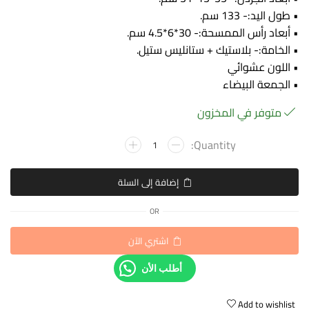
• طول اليد:- 133 سم.
• أبعاد رأس الممسحة:- 30*6*4.5 سم.
• الخامة:- بلاستيك + ستانليس ستيل.
• اللون عشوائي
• الجمعة البيضاء
متوفر في المخزون
إضافة إلى السلة
OR
اشتري الآن
أطلب الأن
Add to wishlist