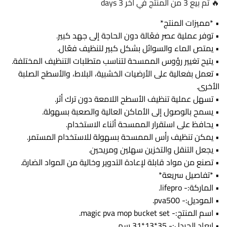
🔥 تم بيع 3 من المنتج في آخر 3 days
• *مميزات المنتج*
• توفر عملية عصر فعّالة دون الحاجة إلى جهد كبير.
• يمتص الماء والسوائل بشكل كبير لتنظيف فعّال.
• يتيح تغيير رؤوس الممسحة لتناسب متطلبات التنظيف المختلفة.
• تعمل بفعالية على الأرضيات الخشبية، البلاط، والأسطح الصلبة
الأخرى.
• تسهل عملية تنظيف الأسطح اللامعة دون ترك أثر.
• يسمح بالوصول إلى الأماكن العالية والصعبة بسهولة.
• يحافظ على استقرار الممسحة أثناء الاستخدام.
• يمكن تنظيف رأس الممسحة بسهولة للاستخدام المستمر.
• يجعل التنقل والتخزين سهلين ومريحين.
• تصنع من مواد قابلة لإعادة التدوير وخالية من المواد الضارة.
• *تفاصيل سريعة*
• الماركة:- lifepro.
• الموديل:- pva500.
• اسم المنتج:- magic pva mop bucket set.
• ابعاد الجردل:- 35*13*31 سم.