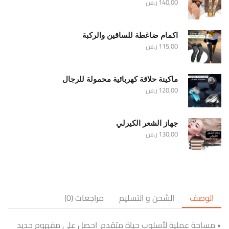
140,00
ر.س
اكمام ضاغطة للساقين والركبة
115,00
ر.س
ماكينة حلاقة كهربائية محمولة للرجال
120,00
ر.س
جهاز الشعر الكيرلي
130,00
ر.س
الوصف
الشحن و التسليم
مراجعات (0)
• مساحة عملية لأسلوب حياة متقدم. احصل على مفهوم جديد