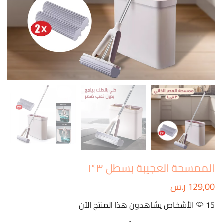
الممسحة العجيبة بسطل ٣*١
129,00
ر.س
15 الأشخاص يشاهدون هذا المنتج الآن