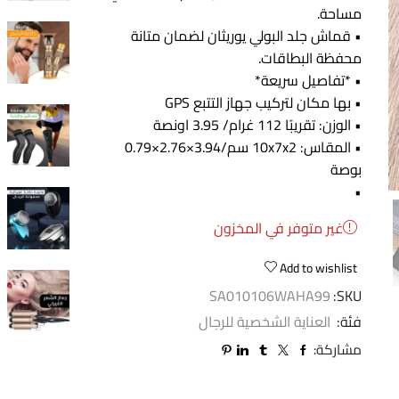
مساحة.
• قماش جلد البولي يوريثان لضمان متانة
محفظة البطاقات.
• *تفاصيل سريعة*
• بها مكان لتركيب جهاز التتبع GPS
• الوزن: تقريبًا 112 غرام/ 3.95 اونصة
• المقاس: 10x7x2 سم/3.94×2.76×0.79
بوصة
•
غير متوفر في المخزون
Add to wishlist
SA010106WAHA99
SKU:
فئة:
العناية الشخصية للرجال
مشاركة: