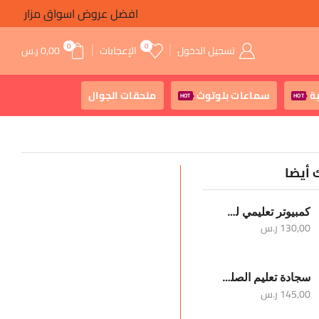
افضل عروض اسواق مزار
توصيل مجانى
0
0
تسجيل الدخول
الإعجابات
0,00
ر.س
ة
سماعات بلوتوث
ملحقات الجوال
HOT
HOT
 أيضا
كمبيوتر تعليمي للأطفال
130,00
ر.س
سجادة تعليم الصلوات الخمس والوضوء
145,00
ر.س