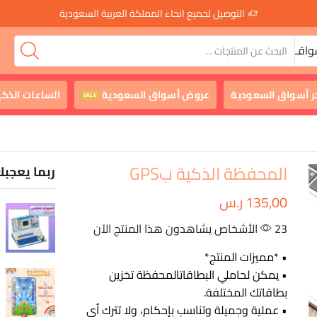
التوصيل لجميع انحاء المملكة العربية السعودية
واقـ
ر أسواق السعودية
عروض أسواق السعودية
الساعات الذكي
SALE
المحفظة الذكية بGPS
ربما يعجبك
135,00
ر.س
23 الأشخاص يشاهدون هذا المنتج الآن
• *مميزات المنتج*
• يمكن لحاملي البطاقاتالمحفظة تخزين
بطاقاتك المختلفة.
• عملية وجميلة وتناسب بإحكام، ولا تترك أي