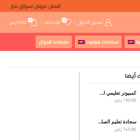
افضل عروض اسواق مزار
0
0
تسجيل الدخول
الإعجابات
0,00
ر.س
ة
سماعات بلوتوث
ملحقات الجوال
HOT
HOT
 أيضا
كمبيوتر تعليمي للأطفال
130,00
ر.س
سجادة تعليم الصلوات الخمس والوضوء
145,00
ر.س