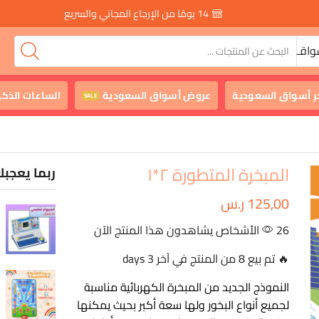
14 يومًا من الإرجاع المجاني والسريع
واقـ
ر أسواق السعودية
عروض أسواق السعودية
الساعات الذكي
SALE
المبخرة المتطورة ٢*١
ربما يعجبك
125,00
ر.س
26 الأشخاص يشاهدون هذا المنتج الآن
🔥 تم بيع 8 من المنتج في آخر 3 days
النموذج الجديد من المبخرة الكهربائية مناسبة
لجميع أنواع البخور ولها سعة أكبر بحيث يمكنها