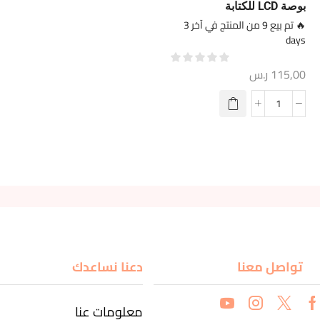
بوصة LCD للكتابة
🔥 تم بيع 9 من المنتج في آخر 3
days
115,00
ر.س
تواصل معنا
دعنا نساعدك
معلومات عنا