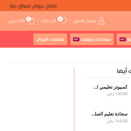
افضل عروض اسواق مزار
0
0
تسجيل الدخول
الإعجابات
0,00
ر.س
ة
سماعات بلوتوث
ملحقات الجوال
HOT
HOT
 أيضا
كمبيوتر تعليمي للأطفال
130,00
ر.س
سجادة تعليم الصلوات الخمس والوضوء
145,00
ر.س