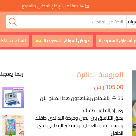
14 يومًا من الإرجاع المجاني والسريع
واقـ
ر أسواق السعودية
عروض أسواق السعودية
الساعات الذكي
SALE
العروسة الطائرة
ربما يعجبك
105,00
ر.س
35 الأشخاص يشاهدون هذا المنتج الآن
يعزز إدراك لون طفلك
يطوّر التناسق بين العين وحركة اليد لدى طفلك
يحسب القدرة العملية والتفكير الإبداعي لدى
الطفل