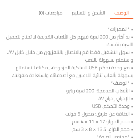
الوصف
الشحن و التسليم
مراجعات (0)
• *المميزات*
• به أكثر من 200 لعبة فيهم كل الألعاب القديمة لا تحتاج لتحميل
اللعبة بنفسك
• سهل التشغيل فقط قم بالاتصال بالتلفزيون من خلال كابل AV،
واستمتع بسهولة باللعب
• مع وحدة تحكم USB السلكية المزدوجة، يمكنك الاستمتاع
بسهولة بألعاب ثنائية اللاعبين مع أصدقائك واستعادة طفولتك
• *الوصف*
• الألعاب المدمجة: 200 لعبة ريترو
• الإخراج: إخراج AV
• وحدة التحكم: USB
• الطاقة عن طريق: محول 5 فولت
• حجم الجهاز: 17 × 11 × 4 سم
• حجم الذراع: 13.5 × 8 × 3 سم
• *محتوى العبوة*