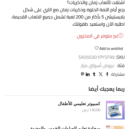
اشتقت لألعاب زمان والذكريات؟
رجع أيام اللمة الحلوة وذكريات زمان مع اتاري على شكل
بلايستيشن 5 بأكثر من 200 لعبة تشمل جميع الالعاب القديمة،
اطلبه الآن واستعيد طفولتك.
غير متوفر في المخزون
Add to wishlist
SA050301PYSF99
SKU:
فئة:
عروض أسواق مزار
مشاركة:
ربما يعجبك أيضا
كمبيوتر تعليمي للأطفال
130,00
ر.س
سجادة تعليم الصلوات الخمس والوضوء