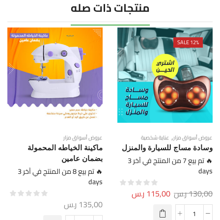
منتجات ذات صله
SALE 12%
,
عروض أسواق مزار
عناية شخصية
عروض أسواق مزار
وسادة مساج للسيارة والمنزل
ماكينة الخياطه المحمولة
🔥 تم بيع 7 من المنتج في آخر 3
بضمان عامين
days
🔥 تم بيع 8 من المنتج في آخر 3
days
130,00
ر.س
115,00
ر.س
135,00
ر.س